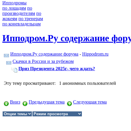
Ипподромы
по лошадям
по
производителям
по
жокеям
по тренерам
по коневладельцам
Ипподром.Ру содержание фор
Ипподром.Ру содержание форума
-
Hippodrom.ru
Скачки в России и за рубежом
Приз Президента 2025г- чего ждать?
Эту тему просматривают: 1 анонимных пользователей
Вниз
Предыдущая тема
Следующая тема