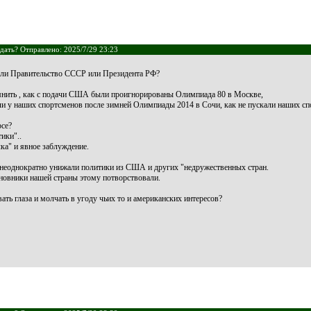
дать? Отправлено: 2025/7/29 23:23
ли Правительство СССР или Президента РФ?
мнить , как с подачи США были проигнорированы Олимпиада 80 в Москве,
и у наших спортсменов после зимней Олимпиады 2014 в Сочи, как не пускали наших сп
рсе?
ики"..
лка" и явное заблуждение.
неоднократно унижали политики из США и других "недружественных стран.
новники нашей страны этому потворствовали.
ать глаза и молчать в угоду чьих то и американских интересов?