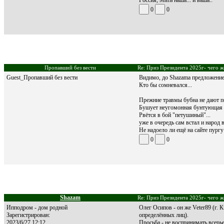
0
0
Пропавший без вести
Re: Приз Президента 2025г- чего ж
Guest_Пропавший без вести
Видимо, до Shazamа предложение R
Кто бы сомневался...
Прежние травмы бубна не дают по
Бушует неугомонная бунтующая 
Рвётся в бой "петушиный"...
уже в очередь сам встал и народ в
Не надоело ли ещё на сайте пургу
0
0
Shazam
Re: Приз Президента 2025г- чего ж
Ипподром - дом родной
Олег Осипов - он же Veter89 (г
Зарегистрирован:
определённых лиц).
2023/6/27 12:12
Просьба - не воспринимать всерье