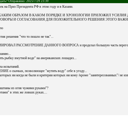
дать? Отправлено: 2025/7/29 23:39
ек на Приз Президента РФ в этом году и в Казани.
КТО, КАКИМ ОБРАЗОМ В КАКОМ ПОРЯДКЕ И ХРОНОЛОГИИ ПРИЛОЖИЛ УСИЛИЯ
ЕГОВОРЫ И СОГЛАСОВАНИЯ ДЛЯ ПОЛОЖИТЕЛЬНОГО РЕШЕНИЯ ЭТОГО ВАЖН
ло
тия решения "что то пошло не так"...
ЦИИРОВАЛ РАССМОТРЕНИЕ ДАННОГО ВОПРОСА и проделал большую часть перего
анию...
ить рыбку вмутной воде" на американских лошадях...
а испытаний.
Е о скачках, позволяющее "мутить воду" себе в угоду...
которых ни когда не были и критерии которых ни кому /кроме "заинтересованных"/ не из
аштаны из огня чужими руками"?
ртами" в этих же ловких руках....