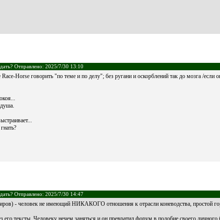
дать? Отправлено: 2025/7/30 13:10
ace-Horse говорить "по теме и по делу"; без ругани и оскорблений так до мозга /если он
коя...
душа.
ыстраивает...
 гнать?
дать? Отправлено: 2025/7/30 14:47
. Киров) - человек не имеющий НИКАКОГО отношения к отрасли коневодства, простой го
з его тексты. Человеку нечем заняться и он превратил форум в подобие своего личного 