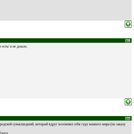
#98
 есть/ и не дошло.
#99
родской сумасшедший, который вдруг возомнил себя гуру конного мира (по заказу
блога.