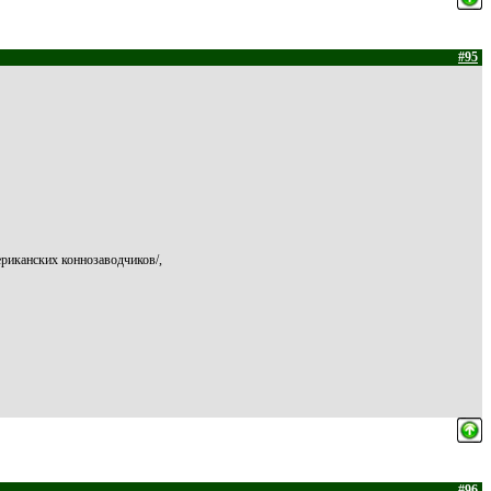
#95
ериканских коннозаводчиков/,
#96