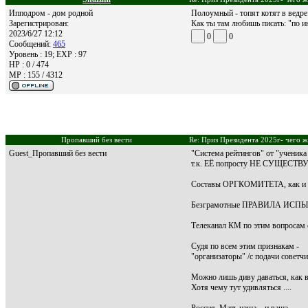
Ипподром - дом родной
Полоумный - топят котят в ведре.
Зарегистрирован:
Как ты там любишь писать: "по и
2023/6/27 12:12
0
0
Сообщений:
465
Уровень : 19; EXP : 97
HP : 0 / 474
MP : 155 / 4312
Пропавший без вести
Re: Приз Президента 2025г- чего ж
Guest_Пропавший без вести
"Система рейтингов" от "ученик
т.к. ЕЁ попросту НЕ СУЩЕСТВУ
Составы ОРГКОМИТЕТА, как и
Безграмотные ПРАВИЛА ИСПЫТ
Телеканал КМ по этим вопросам 
Судя по всем этим признакам -
"организаторы" /с подачи совет
Можно лишь диву даваться, как в
Хотя чему тут удивляться ....
Россия, Мать наша... и ваша..