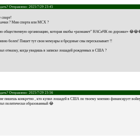
дать? Отправлено: 2025/7/29 23:45
 спорт!
скачки ? Мин спорта или МСХ ?
ю общественную организацию, которая якобы «размажет" НАСиЧК по дорожке» 😂😂😂 
явно болен! Пишет тут свои мемуары и бредовые сны пересказывает !!
мал отмазку, когда увидишь в записке лошадей рожденных в США ?
дать? Отправлено: 2025/7/29 23:56
 не пишешь конкретно , кто купил лошадей в США по твоему мнению финансирует вой
стал политически образованный 😂