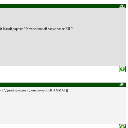
#93
Какой дороже ? К твоей новой лавке возле КИ ?
#94
ну ?? Давай предъяви , например КСК АХМАТ))