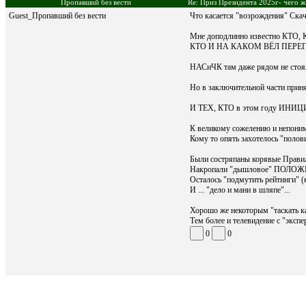
Пропавший без вести
Re: Приз Президента 2025г- чего ж
Guest_Пропавший без вести
Что касается "возрождения" Скач
Мне доподлинно известно 
КТО И НА КАКОМ ВЁЛ ПЕР
НАСиЧК там даже рядом не стоя
Но в заключительной части приня
И ТЕХ, КТО в этом году ИНИ
К великому сожелению и непоним
Кому то опять захотелось "полов
Были состряпаны корявые Правил
Накропали "дышловое" ПОЛОЖЕНИ
Осталось "подмутить рейтинги" (
И ... "дело и мани в шляпе"...
Хорошо же некоторым "таскать к
Тем более и телевидение с "экспе
0
0