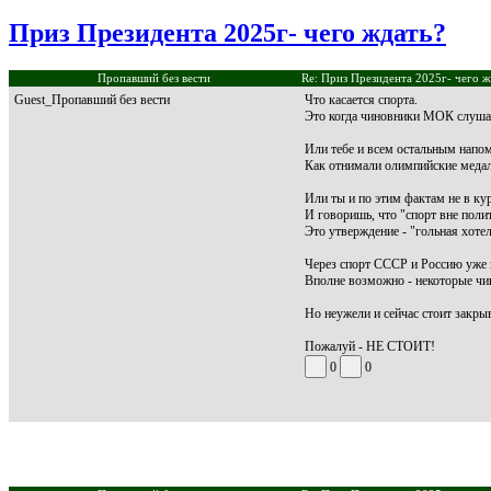
Приз Президента 2025г- чего ждать?
Пропавший без вести
Re: Приз Президента 2025г- чего ж
Guest_Пропавший без вести
Что касается спорта.
Это когда чиновники МОК слуша
Или тебе и всем остальным напо
Как отнимали олимпийские медал
Или ты и по этим фактам не в ку
И говоришь, что "спорт вне полит
Это утверждение - "гольная хоте
Через спорт СССР и Россию уже 
Вполне возможно - некоторые чи
Но неужели и сейчас стоит закрыв
Пожалуй - НЕ СТОИТ!
0
0