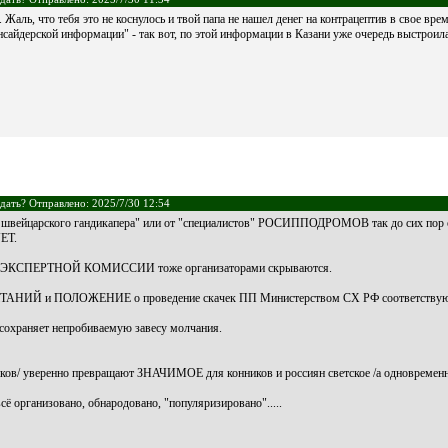
 Жаль, что тебя это не коснулось и твой папа не нашел денег на контрацептив в свое врем
нсайдерской информации" - так вот, по этой информации в Казани уже очередь выстроила
дать? Отправлено: 2025/7/30 12:54
а швейцарского гандикапера" или от "специалистов" РОСИППОДРОМОВ так до сих пор о
ЕТ.
 ЭКСПЕРТНОЙ КОМИССИИ тоже организаторами скрываются.
АНИЙ и ПОЛОЖЕНИЕ о проведение скачек ПП Министерством СХ РФ соответств
сохраняет непробиваемую завесу молчания.
чиков/ уверенно превращают ЗНАЧИМОЕ для конников и россиян светское /а одновреме
сё организовано, обнародовано, "популяризировано".....