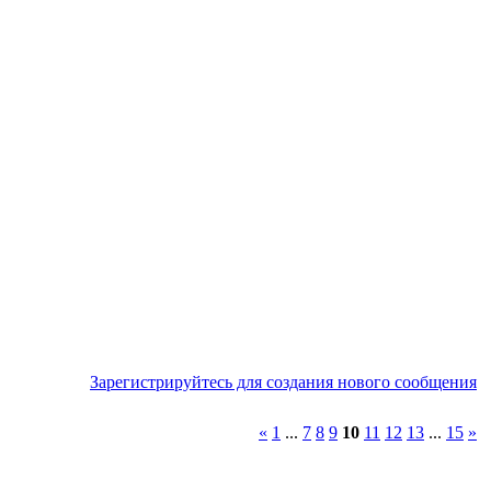
Зарегистрируйтесь для создания нового сообщения
«
1
...
7
8
9
10
11
12
13
...
15
»