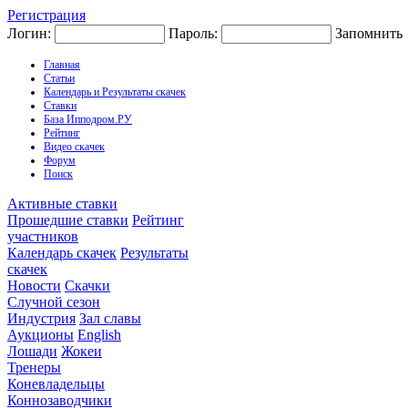
Регистрация
Логин:
Пароль:
Запомнить
Главная
Статьи
Календарь и Результаты скачек
Ставки
База Ипподром.РУ
Рейтинг
Видео скачек
Форум
Поиск
Активные ставки
Прошедшие ставки
Рейтинг
участников
Календарь скачек
Результаты
скачек
Новости
Скачки
Случной сезон
Индустрия
Зал славы
Аукционы
English
Лошади
Жокеи
Тренеры
Коневладельцы
Коннозаводчики