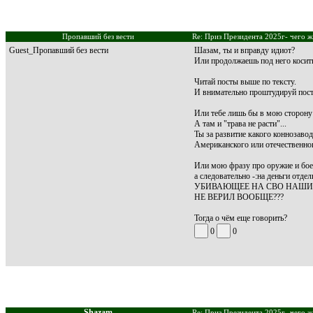
Пропавший без вести
Re: Приз Президента 2025г- чего ж
Guest_Пропавший без вести
Шазам, ты и вправду идиот?
Или продолжаешь под него косит
Читай посты выше по тексту.
И внимательно проштудируй пост F
Или тебе лишь бы в мою сторону 
А там и "трава не расти"...
Ты за развитие какого коннозаво
Американского или отечественно
Или мою фразу про оружие и боеп
а следовательно -:на деньги отд
УБИВАЮЩЕЕ НА СВО НАШИХ
НЕ ВЕРИЛ ВООБЩЕ???
Тогда о чём еще говорить?
0
0
Shazam
Re: Приз Президента 2025г- чего ж