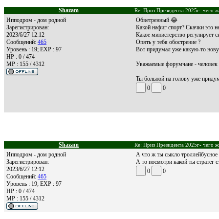
Shazam
Re: Приз Президента 2025г- чего ж
Ипподром - дом родной
Обветренный 😂
Зарегистрирован:
Какой нафиг спорт? Скачки это не
2023/6/27 12:12
Какое министерство регулирует 
Сообщений:
465
Опять у тебя обострение ?
Уровень : 19; EXP : 97
Вот придумал уже какую-то нову
HP : 0 / 474
MP : 155 / 4312
Уважаемые форумчане - человек 
Ты больной на голову уже приду
0
0
Shazam
Re: Приз Президента 2025г- чего ж
Ипподром - дом родной
А что ж ты сыкло троллейбусное
Зарегистрирован:
А то посмотри какой ты стратег 
2023/6/27 12:12
0
0
Сообщений:
465
Уровень : 19; EXP : 97
HP : 0 / 474
MP : 155 / 4312