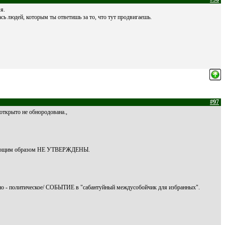
я.
сь людей, которым ты ответишь за то, что тут продвигаешь.
#97
ткрыто не обнородована.,
ующим образом НЕ УТВЕРЖДЕНЫ.
нно - политическое/ СОБЫТИЕ в "сабантуйный междусобойчик для избранных".