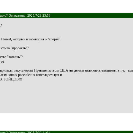
дать? Отправлено: 2025/7/29 23:58
ь?
loreal, который и заговорил о "спорте".
что то "пролаять"?
дства "топишь"?
го?
рипасы, закупленные Правительством США /на деньги налогоплательщиков, в т.ч. - ам
ельных наших российских коневладельцев и
 БОЙЦОВ!!!
дать? Отправлено: 2025/7/30 11:34