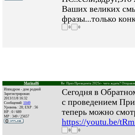
Ваших великих смы
фразы...только конк
0
0
Marina86
Re: Приз Президента 2025г- чего ждать? Отправле
Ипподром - дом родной
Сегодня в Обратно
Зарегистрирован:
2013/11/8 16:32
с проведением Приз
Сообщений:
1049
Уровень : 28; EXP : 56
теперь можно смот
HP : 0 / 689
MP : 349 / 25657
https://youtu.be/t
0
0