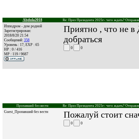
Abdula2018
Re: Приз Президента 2025г- чего ждать? Отправле
Ипподром - дом родной
Приятно , что не в
Зарегистрирован:
2018/8/20 21:54
добраться
Сообщений:
358
Уровень : 17; EXP : 65
0
0
HP : 0 / 416
MP : 119 / 9687
Пропавший без вести
Re: Приз Президента 2025г- чего ждать? Отправле
Guest_Пропавший без вести
Пожалуй стоит сна
0
0