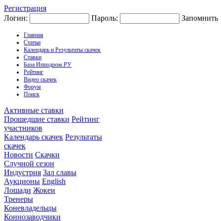
Регистрация
Логин:
Пароль:
Запомнить
Главная
Статьи
Календарь и Результаты скачек
Ставки
База Ипподром.РУ
Рейтинг
Видео скачек
Форум
Поиск
Активные ставки
Прошедшие ставки
Рейтинг
участников
Календарь скачек
Результаты
скачек
Новости
Скачки
Случной сезон
Индустрия
Зал славы
Аукционы
English
Лошади
Жокеи
Тренеры
Коневладельцы
Коннозаводчики