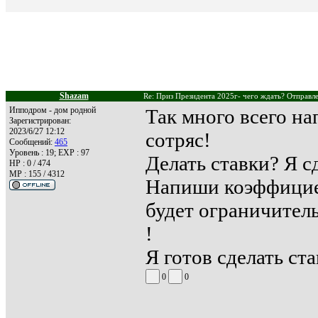
Shazam
Re: Приз Президента 2025г- чего ждать? Отправле
Ипподром - дом родной
Так много всего на
Зарегистрирован:
2023/6/27 12:12
сотряс!
Сообщений:
465
Уровень : 19; EXP : 97
Делать ставки? Я 
HP : 0 / 474
MP : 155 / 4312
Напиши коэффицие
будет ограничите
!
Я готов сделать ста
0
0