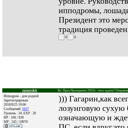
уровне. Руководств
ипподромы, лошади
Президент это меро
традиция проведен
0
0
rostovskiy
Re: Приз Президента 2025г- чего ждать? Отправле
Ипподром - дом родной
))) Гагарин,как все
Зарегистрирован:
2018/9/25 19:06
лозунговую сухую 
Сообщений:
1637
Уровень : 34; EXP : 20
означающую и ждет
HP : 166 / 830
MP : 545 / 19070
ПС..если,вдруг,это