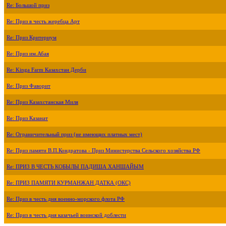
Re: Большой приз
Re: Приз в честь жеребца Арт
Re: Приз Критериум
Re: Приз им.Абая
Re: Kinga Farm Казахстан Дерби
Re: Приз Фаворит
Re: Приз Казахстанская Миля
Re: Приз Казанат
Re: Ограничительный приз (не имеющих платных мест)
Re: Приз памяти В.П.Кондратова - Приз Министерства Сельского хозяйства РФ
Re: ПРИЗ В ЧЕСТЬ КОБЫЛЫ ПАДИША ХАНШАЙЫМ
Re: ПРИЗ ПАМЯТИ КУРМАНЖАН ДАТКА (ОКС)
Re: Приз в честь дня военно-морского флота РФ
Re: Приз в честь дня казачьей воинской доблести