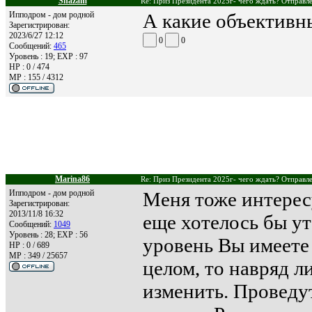
Shazam
Re: Приз Президента 2025г- чего ждать? Отправле
Ипподром - дом родной
А какие объективн
Зарегистрирован:
2023/6/27 12:12
0
0
Сообщений:
465
Уровень : 19; EXP : 97
HP : 0 / 474
MP : 155 / 4312
Marina86
Re: Приз Президента 2025г- чего ждать? Отправле
Ипподром - дом родной
Меня тоже интерес
Зарегистрирован:
2013/11/8 16:32
еще хотелось бы ут
Сообщений:
1049
Уровень : 28; EXP : 56
уровень Вы имеете 
HP : 0 / 689
MP : 349 / 25657
целом, то навряд л
изменить. Проведут