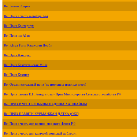
Re: Большой приз
Re: Приз в честь жеребца Арт
Re: Приз Критериум
Re: Приз им.Абая
Re: Kinga Farm Казахстан Дерби
Re: Приз Фаворит
Re: Приз Казахстанская Миля
Re: Приз Казанат
Re: Ограничительный приз (не имеющих платных мест)
Re: Приз памяти В.П.Кондратова - Приз Министерства Сельского хозяйства РФ
Re: ПРИЗ В ЧЕСТЬ КОБЫЛЫ ПАДИША ХАНШАЙЫМ
Re: ПРИЗ ПАМЯТИ КУРМАНЖАН ДАТКА (ОКС)
Re: Приз в честь дня военно-морского флота РФ
Re: Приз в честь дня казачьей воинской доблести