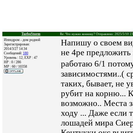
TurboStorm
Re: Что нужно коннику? Отправлено: 2025/5/10 2
Ипподром - дом родной
Напишу о своем ви
Зарегистрирован:
2014/3/27 14:34
не 4ре предложить 
Сообщений:
180
Уровень : 12; EXP : 47
работаю 6/1 потому
HP : 0 / 286
MP : 60 / 10358
зависимостями..( с
таких, бывает, не у
рубит на корню... К
возможно.. Места з
ходу ... Даже если
лошадей мира Сиерр
Кентукки окс выигр