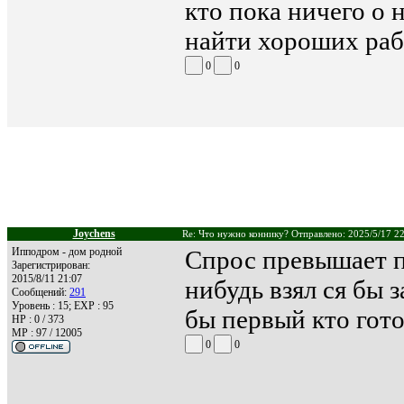
кто пока ничего о 
найти хороших раб
0
0
Joychens
Re: Что нужно коннику? Отправлено: 2025/5/17 2
Ипподром - дом родной
Спрос превышает п
Зарегистрирован:
2015/8/11 21:07
нибудь взял ся бы 
Сообщений:
291
Уровень : 15; EXP : 95
бы первый кто гото
HP : 0 / 373
MP : 97 / 12005
0
0