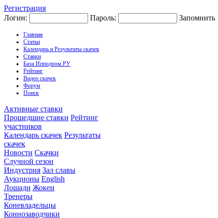
Регистрация
Логин:
Пароль:
Запомнить
Главная
Статьи
Календарь и Результаты скачек
Ставки
База Ипподром.РУ
Рейтинг
Видео скачек
Форум
Поиск
Активные ставки
Прошедшие ставки
Рейтинг
участников
Календарь скачек
Результаты
скачек
Новости
Скачки
Случной сезон
Индустрия
Зал славы
Аукционы
English
Лошади
Жокеи
Тренеры
Коневладельцы
Коннозаводчики