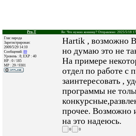
Pro-T
Re: Что нужно коннику? Отправлено: 2025/5/18 1
Глас народа
Hartik , возможно 
Зарегистрирован:
2009/5/29 14:10
но думаю это не та
Сообщений:
89
Уровень : 8; EXP : 40
На примере некото
HP : 0 / 185
MP : 29 / 9301
отдел по работе с 
заинтересовать , у
программы не тольк
конкурсные,развле
прочее. Возможно и
на это надеюсь.
0
0