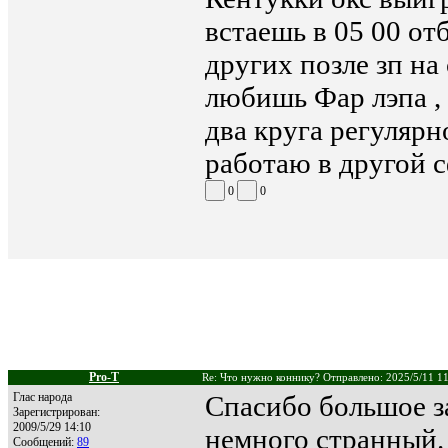
встаешь в 05 00 от
других позле зп на 
любишь Фар лэпа ,
два круга регулярно
работаю в другой с
0
0
Pro-T
Re: Что нужно коннику? Отправлено: 2025/5/11 1
Глас народа
Спасибо большое з
Зарегистрирован:
2009/5/29 14:10
немного странный.
Сообщений:
89