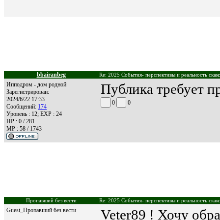
bbairanbeg
Re: 2025 События- перспективы и реальность скак
Ипподром - дом родной
Публика требует п
Зарегистрирован:
2024/6/22 17:33
0
0
Сообщений:
174
Уровень : 12; EXP : 24
HP : 0 / 281
MP : 58 / 1743
Пропавший без вести
Re: 2025 События- перспективы и реальность скак
Guest_Пропавший без вести
Veter89 ! Хочу обр