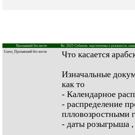
Пропавший без вести
Re: 2025 События- перспективы и реальность скак
Guest_Пропавший без вести
Что касается арабс
Изначальные докум
как то
- Календарное расп
- распределение п
плловозростными 
- даты розыгрыша 