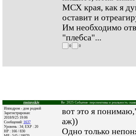
МСХ края, как я д
оставит и отреагир
Им необходимо отв
"плебса"...
0
0
rostovskiy
Re: 2025 События- перспективы и реальность скако
Ипподром - дом родной
вот это я понимаю,
Зарегистрирован:
2018/9/25 19:06
аж))
Сообщений:
1637
Уровень : 34; EXP : 20
Одно только непон
HP : 166 / 830
MP : 545 / 19070