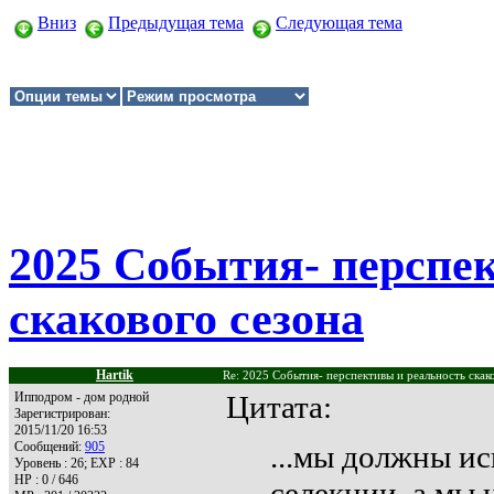
Вниз
Предыдущая тема
Следующая тема
2025 События- перспе
скакового сезона
Hartik
Re: 2025 События- перспективы и реальность скак
Ипподром - дом родной
Цитата:
Зарегистрирован:
2015/11/20 16:53
Сообщений:
905
...мы должны и
Уровень : 26; EXP : 84
HP : 0 / 646
селекции, а мы 