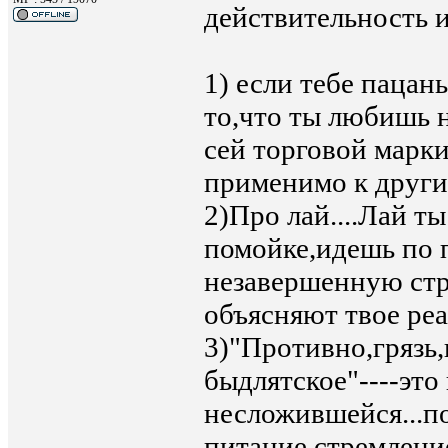
действительность 
1) если тебе пацан
то,что ты любишь н
сей торговой марки
применимо к друг
2)Про лай....Лай т
помойке,идешь по 
незавершенную стр
объясняют твое ре
3)"Противно,грязь
быдлятское"----это 
несложившейся...п
питание,стремление