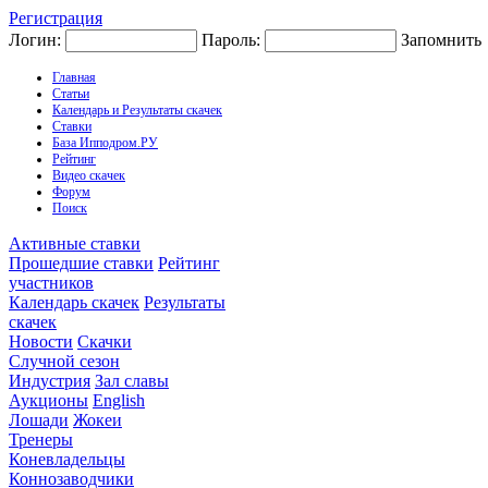
Регистрация
Логин:
Пароль:
Запомнить
Главная
Статьи
Календарь и Результаты скачек
Ставки
База Ипподром.РУ
Рейтинг
Видео скачек
Форум
Поиск
Активные ставки
Прошедшие ставки
Рейтинг
участников
Календарь скачек
Результаты
скачек
Новости
Скачки
Случной сезон
Индустрия
Зал славы
Аукционы
English
Лошади
Жокеи
Тренеры
Коневладельцы
Коннозаводчики