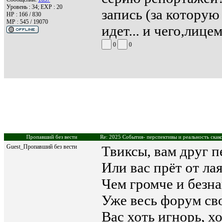
Уровень : 34; EXP : 20
запись (за которую
HP : 166 / 830
MP : 545 / 19070
идет... и чего,лиц
0
0
Пропавший без вести
Re: 2025 События- перспективы и реальность скак
Guest_Пропавший без вести
Твиксы, вам друг п
Или вас прёт от ла
Чем громче и безна
Уже весь форум сво
Вас хоть игнорь, хо