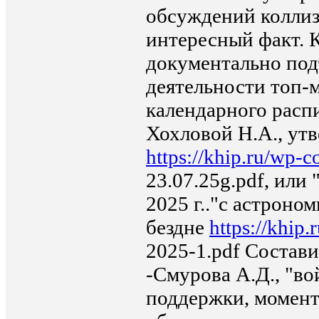
обсуждений коллиз
интересный факт. К
документально по
деятельности топ-
календарного распи
Хохловой Н.А., утв
https://khip.ru/wp-c
23.07.25g.pdf, ил
2025 г.."с астрон
бездне
https://khip
2025-1.pdf Состави
-Смурова А.Д., "во
поддержки, момент