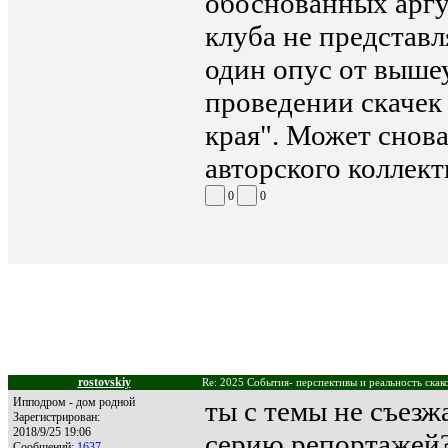
обоснованных аргум
клуба не представл
один опус от выше
проведении скачек
края". Может снов
авторского коллект
0
0
rostovskiy
Re: 2025 События- перспективы и реальность скак
Ипподром - дом родной
ты с темы не съезж
Зарегистрирован:
2018/9/25 19:06
серию репортажей?
Сообщений:
1637