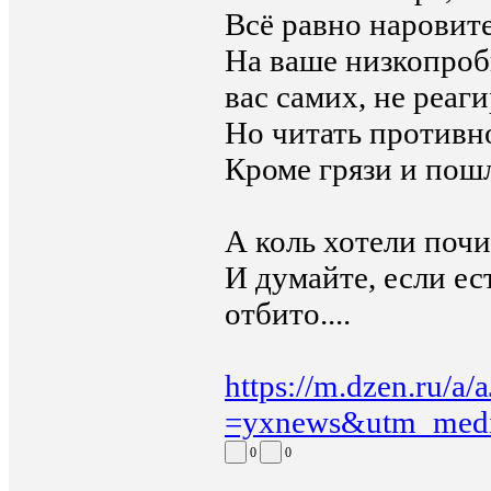
Всё равно наровите
На ваше низкопробн
вас самих, не реаги
Но читать противн
Кроме грязи и пошл
А коль хотели почи
И думайте, если ес
отбито....
https://m.dzen.ru/a/
=yxnews&utm_med
0
0