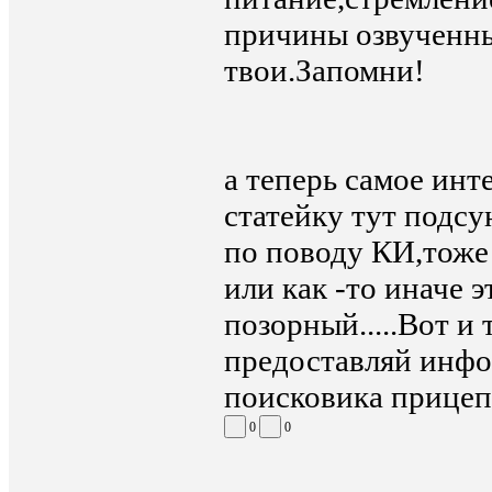
причины озвученны
твои.Запомни!
а теперь самое инт
статейку тут подсу
по поводу КИ,тоже
или как -то иначе 
позорный.....Вот и
предоставляй инфо
поисковика прицеп
0
0