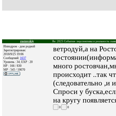
rostovskiy
Re: 2025 События- перспективы и реальность скак
Ипподром - дом родной
ветродуй,а на Рос
Зарегистрирован:
2018/9/25 19:06
состоянии(информа
Сообщений:
1637
Уровень : 34; EXP : 20
много ростовчан,мн
HP : 166 / 830
MP : 545 / 19070
происходит ..так ч
(следовательно ,и
Спроси у буска,если
на кругу появляется
0
0