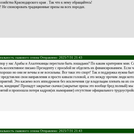
озяйства Краснодарского края . Так что к нему обращайтесь!
! Не спонсировать традиционные призы на всех породах.
еальность скакового сезона Отправлено: 2025/7/31 21:43
 пор у нас Арабы и Ахалтекинцы перестали быть лошадьми? По каким критериям мин. Се
ть коллективное письмо Президенту с просьбой не обделять их финансированием. Если 
 хорошо но они не вечны и не всесильны. Все таки это спорт! Так и поддержка нужна б
 представляя свои направления и просто кивали головой, а это между прочим люди ко
риятий. Это касаемо всех ипподромов без исключения где владельцам плевать на их со
ари, кондиции! Пропадут закрытые скачки (закрытые призы это вообще бред полный) мы
риятий и произошла потеря кадров(их вымирание) отсутствие официального трудоустройст
еальность скакового сезона Отправлено: 2025/7/31 21:43