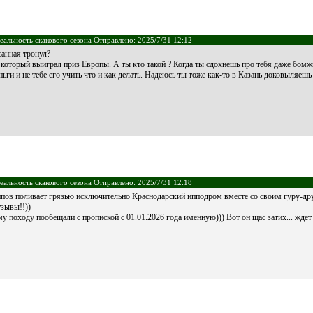
еальность скакового сезона Отправлено: 2025/7/31 12:12
санная тронул?
оторый выиграл приз Европы. А ты кто такой ? Когда ты сдохнешь про тебя даже бомжи
ньги и не тебе его учить что и как делать. Надеюсь ты тоже как-то в Казань доковыляешь
еальность скакового сезона Отправлено: 2025/7/31 12:18
пов поливает грязью исключительно Краснодарский ипподром вместе со своим гуру-дру
тзывы!!))
у походу пообещали с пропиской с 01.01.2026 года именную))) Вот он щас затих... ждет