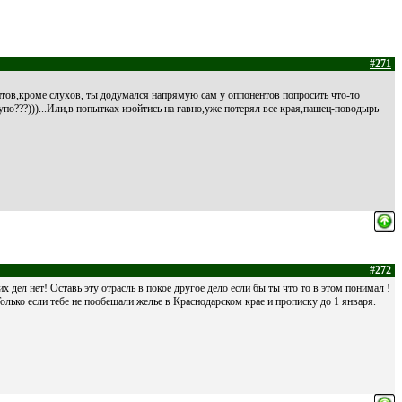
#271
нтов,кроме слухов, ты додумался напрямую сам у оппонентов попросить что-то
упо???)))...Или,в попытках изойтись на гавно,уже потерял все края,пашец-поводырь
#272
х дел нет! Оставь эту отрасль в покое другое дело если бы ты что то в этом понимал !
лько если тебе не пообещали желье в Краснодарском крае и прописку до 1 января.