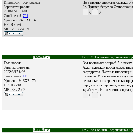
Ипподром - дом родной
По велению министра сельского х
Зарегистрирован:
P.s.Пример берут со Ставрополья
2010/1/28 10:48
0
0
Сообщений:
701
Уровень : 24; EXP : 4
HP : 0 / 576
MP : 233 / 27819
Race-Horse
Re: 2025 События- перспективы и р
Глас народа
Вот возникает вопрос! А с каких
Зарегистрирован:
Ахалтекинской пород нужно писа
2022/8/17 8:36
государства. Частные инвестиции
Сообщений:
115
стояла на Московском ипподроме
Уровень : 9; EXP : 75
печальные примеры частных предп
HP : 0 / 218
определенные правила, и календ
MP : 38 / 2542
заработать. Из за частных предп
0
0
Race-Horse
Re: 2025 События- перспективы и р