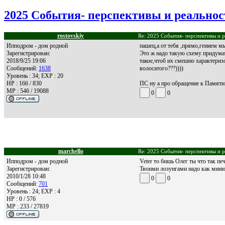
2025 События- перспективы и реальност
rostovskiy
Re: 2025 События- перспективы и р
Ипподром - дом родной
пашец,а от тебя ,прямо,гением мы
Зарегистрирован:
Это ж надо такую схему придумат
2018/9/25 19:06
такое,чтоб их смешно характеризо
Сообщений:
1638
волосатого???))))
Уровень : 34; EXP : 20
HP : 166 / 830
ПС ну а про обращение к Памяти Т
MP : 546 / 19088
0
0
marchello
Re: 2025 События- перспективы и р
Ипподром - дом родной
Veter то бишь Олег ты что так пе
Зарегистрирован:
Твоими лозунгами надо как миним
2010/1/28 10:48
0
0
Сообщений:
701
Уровень : 24; EXP : 4
HP : 0 / 576
MP : 233 / 27819