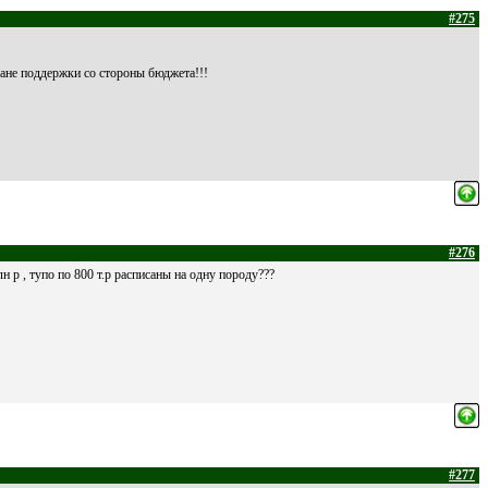
#275
лане поддержки со стороны бюджета!!!
#276
р , тупо по 800 т.р расписаны на одну породу???
#277