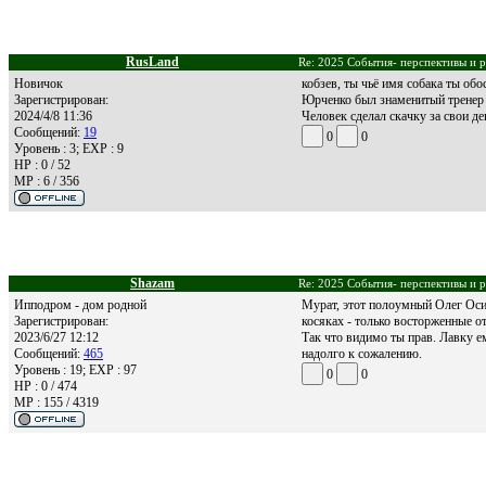
RusLand
Re: 2025 События- перспективы и р
Новичок
кобзев, ты чьё имя собака ты обо
Зарегистрирован:
Юрченко был знаменитый тренер к
2024/4/8 11:36
Человек сделал скачку за свои де
Сообщений:
19
0
0
Уровень : 3; EXP : 9
HP : 0 / 52
MP : 6 / 356
Shazam
Re: 2025 События- перспективы и р
Ипподром - дом родной
Мурат, этот полоумный Олег Оси
Зарегистрирован:
косяках - только восторженные о
2023/6/27 12:12
Так что видимо ты прав. Лавку ем
Сообщений:
465
надолго к сожалению.
Уровень : 19; EXP : 97
0
0
HP : 0 / 474
MP : 155 / 4319