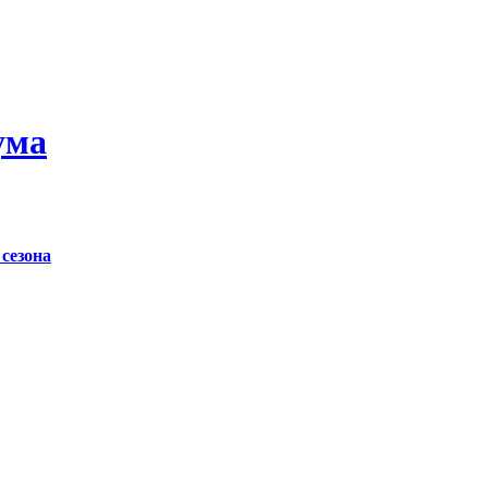
ума
сезона