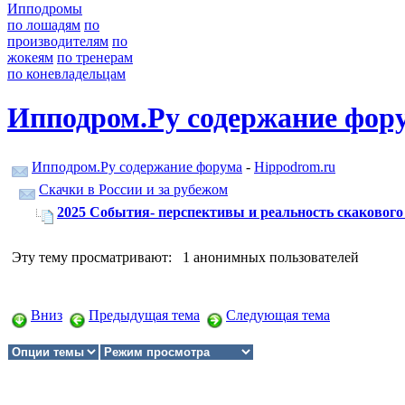
Ипподромы
по лошадям
по
производителям
по
жокеям
по тренерам
по коневладельцам
Ипподром.Ру содержание фор
Ипподром.Ру содержание форума
-
Hippodrom.ru
Скачки в России и за рубежом
2025 События- перспективы и реальность скакового 
Эту тему просматривают: 1 анонимных пользователей
Вниз
Предыдущая тема
Следующая тема