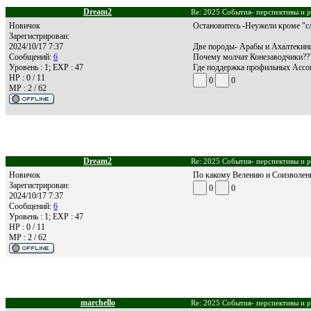
Dream2
Re: 2025 События- перспективы и р
Новичок
Остановитесь -Неужели кроме "сло
Зарегистрирован:
2024/10/17 7:37
Две породы- Арабы и Ахалтекинцы
Сообщений:
6
Почему молчат Конезаводчики??
Уровень : 1; EXP : 47
Где поддержка профильных Ассоц
HP : 0 / 11
0
0
MP : 2 / 62
Dream2
Re: 2025 События- перспективы и р
Новичок
По какому Велению и Соизволению
Зарегистрирован:
0
0
2024/10/17 7:37
Сообщений:
6
Уровень : 1; EXP : 47
HP : 0 / 11
MP : 2 / 62
marchello
Re: 2025 События- перспективы и р