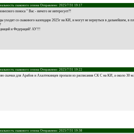
еальность скакового сезона Отправлено: 2025/7/31 19:17
весного поноса " Вас - ничего не интересует?!
 уходят со скакового календаря 2025г на КИ, и могут не вернуться в дальнейшем, в п
?
иаций и Федераций! АУ!!!
еальность скакового сезона Отправлено: 2025/7/31 19:22
 скачки для Арабов и Ахалтекинцев пропали из расписания СК С на КИ, а около 30 млн 
еальность скакового сезона Отправлено: 2025/7/31 19:38