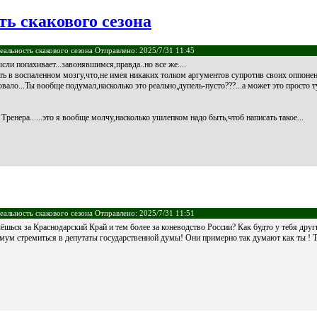
ь скакового сезона
еальность скакового сезона Отправлено: 2025/7/31 11:45
сли попахивает...завонявшимся,правда..но все же....
ь в воспаленном мозгу,что,не имея никаких толком аргументов супротив своих оппоне
вало...Ты вообще подумал,насколько это реально,дупель-пусто???...а может это просто т
ренера......это я вообще молчу,насколько ушлепком надо быть,чтоб написать такое...
еальность скакового сезона Отправлено: 2025/7/31 11:51
чёшься за Краснодарский Край и тем более за коневодство России? Как будто у тебя други
ум стремиться в депутаты государственной думы! Они примерно так думают как ты ! То