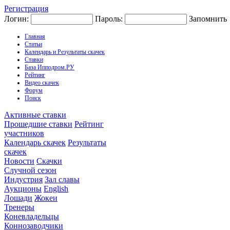
Регистрация
Логин:
Пароль:
Запомнить
Главная
Статьи
Календарь и Результаты скачек
Ставки
База Ипподром.РУ
Рейтинг
Видео скачек
Форум
Поиск
Активные ставки
Прошедшие ставки
Рейтинг
участников
Календарь скачек
Результаты
скачек
Новости
Скачки
Случной сезон
Индустрия
Зал славы
Аукционы
English
Лошади
Жокеи
Тренеры
Коневладельцы
Коннозаводчики