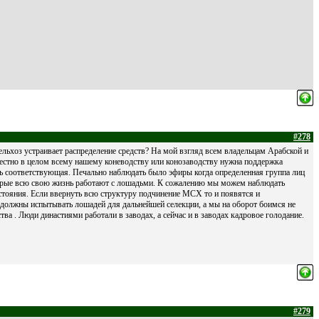
#278
льхоз устраивает распределение средств? На мой взгляд всем владельцам Арабской и
честно в целом всему нашему коневодству или конозаводству нужна поддержка
ыть соответствующая. Печально наблюдать было эфиры когда определенная группа лиц
торые всю свою жизнь работают с лошадьми. К сожалению мы можем наблюдать
стояния. Если ввернуть всю структуру подчинение МСХ то и появятся и
 должны испытывать лошадей для дальнейшей селекции, а мы на оборот боимся не
ва . Люди династиями работали в заводах, а сейчас и в заводах кадровое голодание.
#279