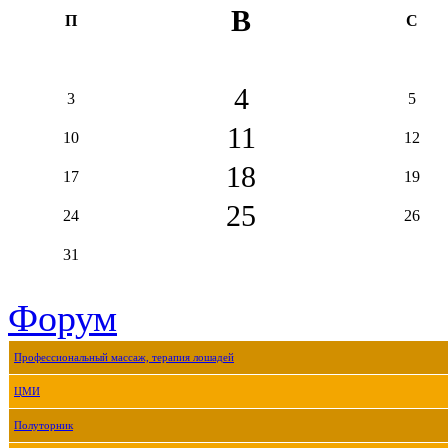
В
П
С
4
3
5
11
10
12
18
17
19
25
24
26
31
Форум
Профессиональный массаж, терапия лошадей
ЦМИ
Полуторник