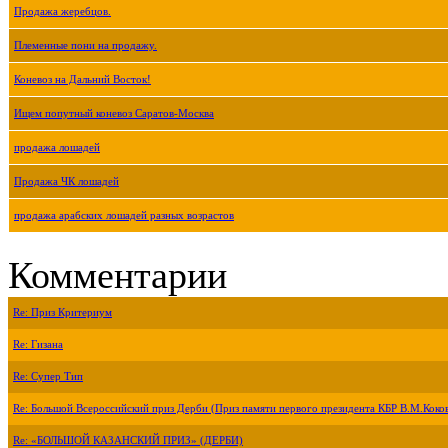
Продажа жеребцов.
Племенные пони на продажу.
Коневоз на Дальний Восток!
Ищем попутный коневоз Саратов-Москва
продажа лошадей
Продажа ЧК лошадей
продажа арабских лошадей разных возрастов
Комментарии
Re: Приз Критериум
Re: Гизана
Re: Супер Тип
Re: Большой Всероссийский приз Дерби (Приз памяти первого президента КБР В.М.Коко
Re: «БОЛЬШОЙ КАЗАНСКИЙ ПРИЗ» (ДЕРБИ)