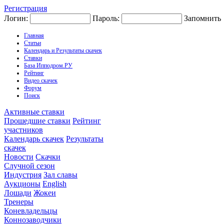
Регистрация
Логин:
Пароль:
Запомнить
Главная
Статьи
Календарь и Результаты скачек
Ставки
База Ипподром.РУ
Рейтинг
Видео скачек
Форум
Поиск
Активные ставки
Прошедшие ставки
Рейтинг
участников
Календарь скачек
Результаты
скачек
Новости
Скачки
Случной сезон
Индустрия
Зал славы
Аукционы
English
Лошади
Жокеи
Тренеры
Коневладельцы
Коннозаводчики