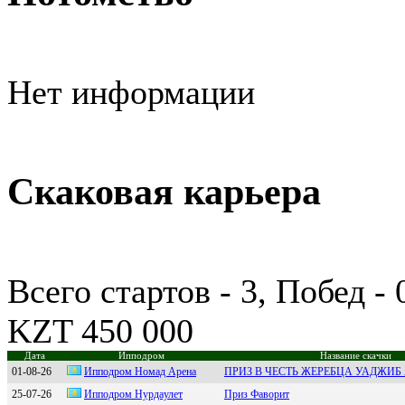
Нет информации
Скаковая карьера
Всего стартов - 3, Побед -
KZT 450 000
Дата
Ипподром
Название скачки
01-08-26
Ипподpом Hомaд Аpeнa
ПРИЗ В ЧЕСТЬ ЖЕРЕБЦА УАДЖИ
25-07-26
Иппoдpoм Нуpдaулeт
Приз Фаворит