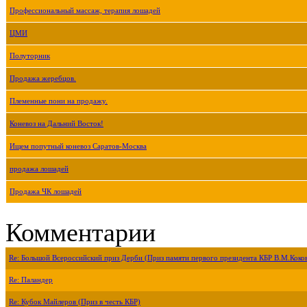
Профессиональный массаж, терапия лошадей
ЦМИ
Полуторник
Продажа жеребцов.
Племенные пони на продажу.
Коневоз на Дальний Восток!
Ищем попутный коневоз Саратов-Москва
продажа лошадей
Продажа ЧК лошадей
Комментарии
Re: Большой Всероссийский приз Дерби (Приз памяти первого президента КБР В.М.Коко
Re: Паландер
Re: Кубок Майлеров (Приз в честь КБР)