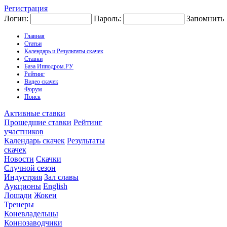
Регистрация
Логин:
Пароль:
Запомнить
Главная
Статьи
Календарь и Результаты скачек
Ставки
База Ипподром.РУ
Рейтинг
Видео скачек
Форум
Поиск
Активные ставки
Прошедшие ставки
Рейтинг
участников
Календарь скачек
Результаты
скачек
Новости
Скачки
Случной сезон
Индустрия
Зал славы
Аукционы
English
Лошади
Жокеи
Тренеры
Коневладельцы
Коннозаводчики