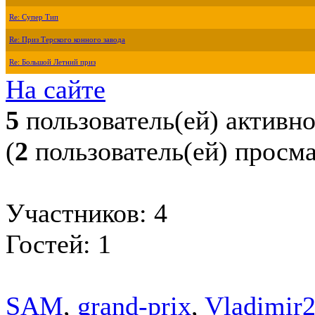
Re: Супер Тип
Re: Приз Терского конного завода
Re: Большой Летний приз
На сайте
5
пользователь(ей) активн
(
2
пользователь(ей) просм
Участников: 4
Гостей: 1
SAM
,
grand-prix
,
Vladimir