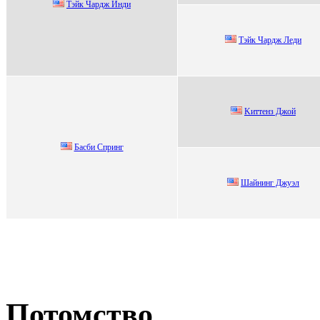
Тэйк Чардж Инди
Тэйк Чардж Леди
Kиттeнз Джoй
Баcби Cпpинг
Шайнинг Джуэл
Потомство