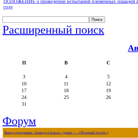
ПОЛОЖЕНИЕ о проведении испытаний племенных лошадей верх
году
Расширенный поиск
Ав
П
В
С
3
4
5
10
11
12
17
18
19
24
25
26
31
Форум
Выход программы «Лошади в боксах» (ранее — «Обратный отсчёт»)