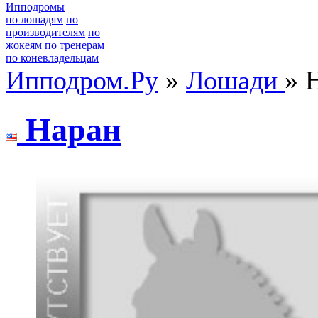
Ипподромы
по лошадям
по
производителям
по
жокеям
по тренерам
по коневладельцам
Ипподром.Ру
»
Лошади
» 
Нaрaн