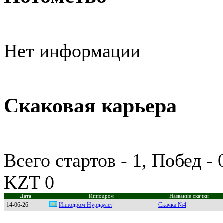
Нет информации
Скаковая карьера
Всего стартов - 1, Побед -
KZT 0
Дата
Ипподром
Название скачки
14-06-26
Иппoдpoм Hуpдаулeт
Скачка №4