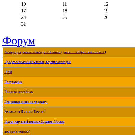
10
11
12
17
18
19
24
25
26
31
Форум
Выход программы «Лошади в боксах» (ранее — «Обратный отсчёт»)
Профессиональный массаж, терапия лошадей
ЦМИ
Полуторник
Продажа жеребцов.
Племенные пони на продажу.
Коневоз на Дальний Восток!
Ищем попутный коневоз Саратов-Москва
продажа лошадей