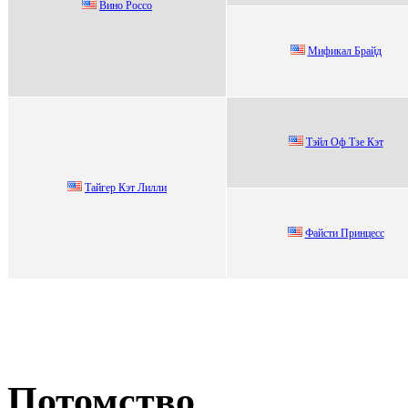
Винo Poссo
Mификaл Бpaйд
Tэйл Oф Tзe Кэт
Tайгeр Кэт Лилли
Файсти Принцесс
Потомство