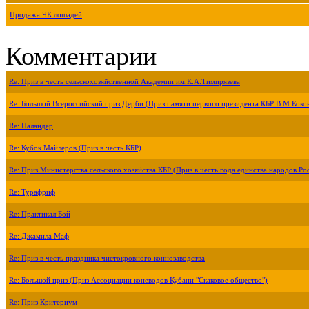
Продажа ЧК лошадей
Комментарии
Re: Приз в честь сельскохозяйственной Академии им.К.А.Тимирязева
Re: Большой Всероссийский приз Дерби (Приз памяти первого президента КБР В.М.Коко
Re: Паландер
Re: Кубок Майлеров (Приз в честь КБР)
Re: Приз Министерства сельского хозяйства КБР (Приз в честь года единства народов Ро
Re: Турафриф
Re: Практикал Бой
Re: Джамила Маф
Re: Приз в честь праздника чистокровного коннозаводства
Re: Большой приз (Приз Ассоциации коневодов Кубани "Скаковое общество")
Re: Приз Критериум