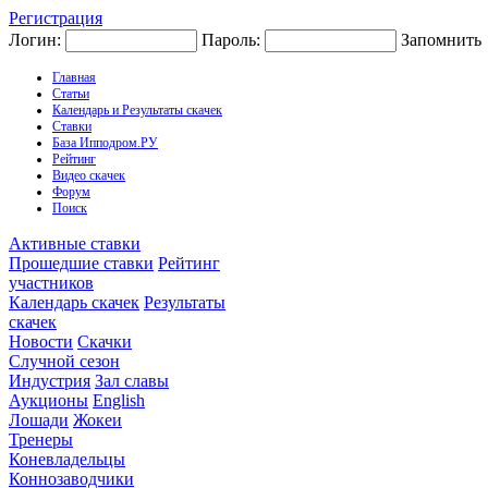
Регистрация
Логин:
Пароль:
Запомнить
Главная
Статьи
Календарь и Результаты скачек
Ставки
База Ипподром.РУ
Рейтинг
Видео скачек
Форум
Поиск
Активные ставки
Прошедшие ставки
Рейтинг
участников
Календарь скачек
Результаты
скачек
Новости
Скачки
Случной сезон
Индустрия
Зал славы
Аукционы
English
Лошади
Жокеи
Тренеры
Коневладельцы
Коннозаводчики