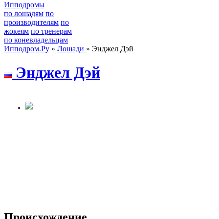
Ипподромы
по лошадям
по
производителям
по
жокеям
по тренерам
по коневладельцам
Ипподром.Ру
»
Лошади
» Энджел Дэй
Энджел Дэй
Происхождение