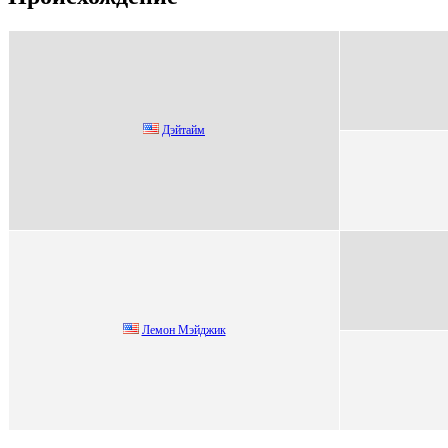
Дэйтайм
Лемoн Мэйджик