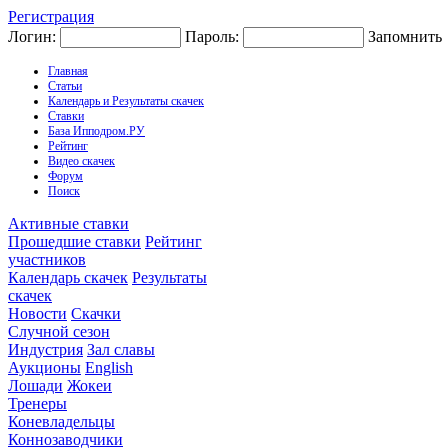
Регистрация
Логин:
Пароль:
Запомнить
Главная
Статьи
Календарь и Результаты скачек
Ставки
База Ипподром.РУ
Рейтинг
Видео скачек
Форум
Поиск
Активные ставки
Прошедшие ставки
Рейтинг
участников
Календарь скачек
Результаты
скачек
Новости
Скачки
Случной сезон
Индустрия
Зал славы
Аукционы
English
Лошади
Жокеи
Тренеры
Коневладельцы
Коннозаводчики