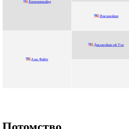
Кипмиинмaйнд
Инклинэйшн
Диклаpэйшн oф Уop
Aльc Файeр
Потомство