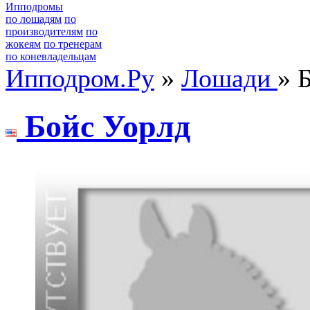
Ипподромы
по лошадям
по
производителям
по
жокеям
по тренерам
по коневладельцам
Ипподром.Ру
»
Лошади
» 
Бойс Уоpлд