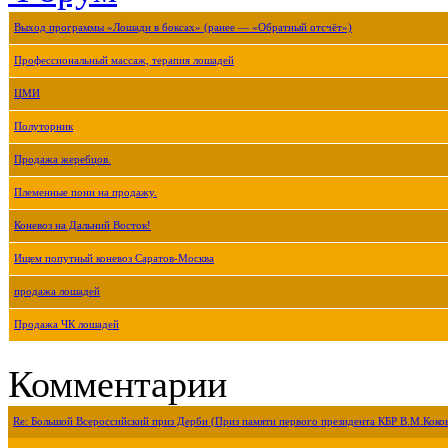
Выход программы «Лошади в боксах» (ранее — «Обратный отсчёт»)
Профессиональный массаж, терапия лошадей
ЦМИ
Полуторник
Продажа жеребцов.
Племенные пони на продажу.
Коневоз на Дальний Восток!
Ищем попутный коневоз Саратов-Москва
продажа лошадей
Продажа ЧК лошадей
Комментарии
Re: Большой Всероссийский приз Дерби (Приз памяти первого президента КБР В.М.Коко