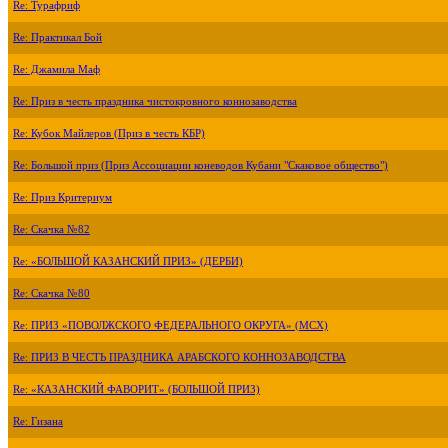
Re: Турафриф
Re: Практикал Бой
Re: Джамила Маф
Re: Приз в честь праздника чистокровного коннозаводства
Re: Кубок Майлеров (Приз в честь КБР)
Re: Большой приз (Приз Ассоциации коневодов Кубани "Скаковое общество")
Re: Приз Критериум
Re: Скачка №82
Re: «БОЛЬШОЙ КАЗАНСКИЙ ПРИЗ» (ДЕРБИ)
Re: Скачка №80
Re: ПРИЗ «ПОВОЛЖСКОГО ФЕДЕРАЛЬНОГО ОКРУГА» (МСХ)
Re: ПРИЗ В ЧЕСТЬ ПРАЗДНИКА АРАБСКОГО КОННОЗАВОДСТВА
Re: «КАЗАНСКИЙ ФАВОРИТ» (БОЛЬШОЙ ПРИЗ)
Re: Гизана