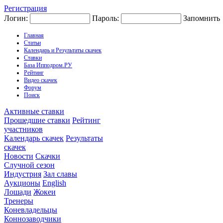
Регистрация
Логин:
Пароль:
Запомнить
Главная
Статьи
Календарь и Результаты скачек
Ставки
База Ипподром.РУ
Рейтинг
Видео скачек
Форум
Поиск
Активные ставки
Прошедшие ставки
Рейтинг
участников
Календарь скачек
Результаты
скачек
Новости
Скачки
Случной сезон
Индустрия
Зал славы
Аукционы
English
Лошади
Жокеи
Тренеры
Коневладельцы
Коннозаводчики