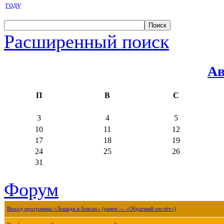
году
Расширенный поиск
Ав
П
В
С
3
4
5
10
11
12
17
18
19
24
25
26
31
Форум
Выход программы «Лошади в боксах» (ранее — «Обратный отсчёт»)