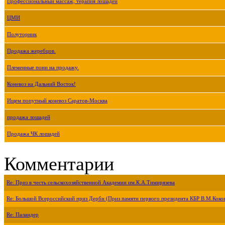
Профессиональный массаж, терапия лошадей
ЦМИ
Полуторник
Продажа жеребцов.
Племенные пони на продажу.
Коневоз на Дальний Восток!
Ищем попутный коневоз Саратов-Москва
продажа лошадей
Продажа ЧК лошадей
Комментарии
Re: Приз в честь сельскохозяйственной Академии им.К.А.Тимирязева
Re: Большой Всероссийский приз Дерби (Приз памяти первого президента КБР В.М.Коко
Re: Паландер