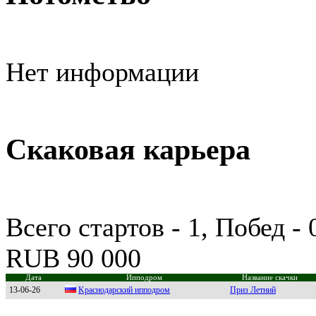
Нет информации
Скаковая карьера
Всего стартов - 1, Побед -
RUB 90 000
Дата
Ипподром
Название скачки
13-06-26
Kpacнодapcкий ипподpом
Приз Летний