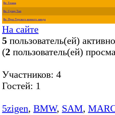
Re: Гизана
Re: Супер Тип
Re: Приз Терского конного завода
На сайте
5
пользователь(ей) активн
(
2
пользователь(ей) просм
Участников: 4
Гостей: 1
5zigen
,
BMW
,
SAM
,
MAR