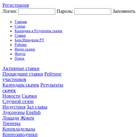
Регистрация
Логин:
Пароль:
Запомнить
Главная
Статьи
Календарь и Результаты скачек
Ставки
База Ипподром.РУ
Рейтинг
Видео скачек
Форум
Поиск
Активные ставки
Прошедшие ставки
Рейтинг
участников
Календарь скачек
Результаты
скачек
Новости
Скачки
Случной сезон
Индустрия
Зал славы
Аукционы
English
Лошади
Жокеи
Тренеры
Коневладельцы
Коннозаводчики