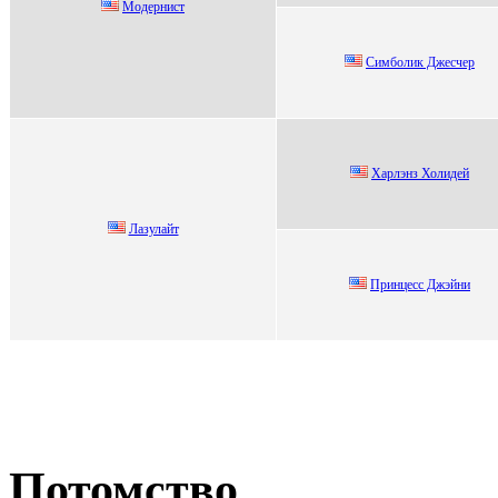
Модepниcт
Симболик Джeсчep
Харлэнз Холидей
Лaзулaйт
Пpинцесс Джэйни
Потомство