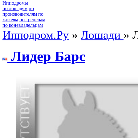
Ипподромы
по лошадям
по
производителям
по
жокеям
по тренерам
по коневладельцам
Ипподром.Ру
»
Лошади
» 
Лидеp Бapс