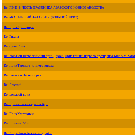
Re: ПРИЗ В ЧЕСТЬ ПРАЗДНИКА АРАБСКОГО КОННОЗАВОДСТВА
Re: «КАЗАНСКИЙ ФАВОРИТ» (БОЛЬШОЙ ПРИЗ)
Re: Приз Критериум
Re: Гизана
Re: Супер Тип
Re: Большой Всероссийский приз Дерби (Приз памяти первого президента КБР В.М.Коко
Re: Приз Терского конного завода
Re: Большой Летний приз
Re: Дерзкий
Re: Большой приз
Re: Приз в честь жеребца Арт
Re: Приз Критериум
Re: Приз им.Абая
Re: Kinga Farm Казахстан Дерби