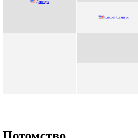
Данкиpк
Cикрeт Cтэйтуc
Потомство