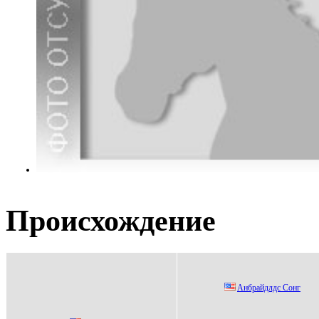
Происхождение
Aнбрaйдлдc Cонг