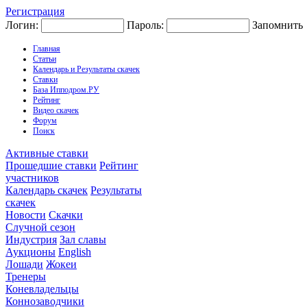
Регистрация
Логин:
Пароль:
Запомнить
Главная
Статьи
Календарь и Результаты скачек
Ставки
База Ипподром.РУ
Рейтинг
Видео скачек
Форум
Поиск
Активные ставки
Прошедшие ставки
Рейтинг
участников
Календарь скачек
Результаты
скачек
Новости
Скачки
Случной сезон
Индустрия
Зал славы
Аукционы
English
Лошади
Жокеи
Тренеры
Коневладельцы
Коннозаводчики