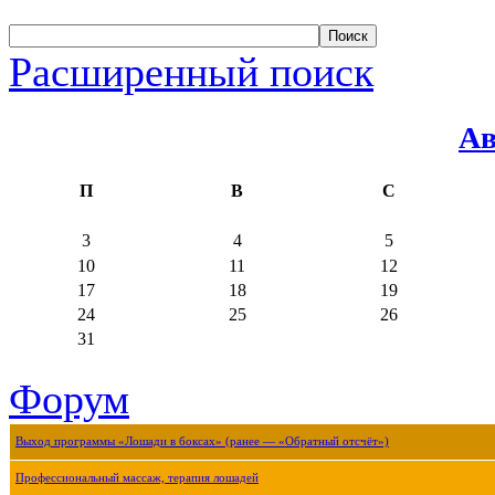
Расширенный поиск
Ав
П
В
С
3
4
5
10
11
12
17
18
19
24
25
26
31
Форум
Выход программы «Лошади в боксах» (ранее — «Обратный отсчёт»)
Профессиональный массаж, терапия лошадей