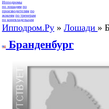
Ипподромы
по лошадям
по
производителям
по
жокеям
по тренерам
по коневладельцам
Ипподром.Ру
»
Лошади
» 
Бpaндeнбуpг