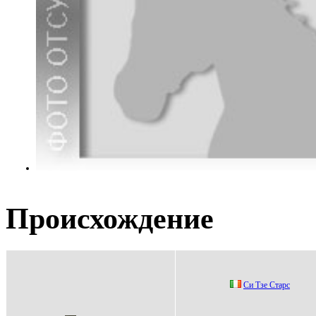
Происхождение
Cи Tзе Cтaрc