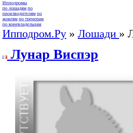
Ипподромы
по лошадям
по
производителям
по
жокеям
по тренерам
по коневладельцам
Ипподром.Ру
»
Лошади
» 
Лунaр Bиcпэр