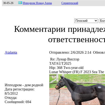
30-05-26
Иппoдpoм Нoмaд Apeнa
Спринтерский
Комментарии принадлеж
ответственност
Atalanta
Отправлено:
2/6/2026 2:14
Обновл
Re: Лунар Виспэр
TATAUT2025
Hip: 368 Two-year-old
Lunar Whisper (FR) F 2023 Sea The 
Ипподром - дом родной
Дата регистрации:
8/5/2012
Откуда:
Сообщений:
694