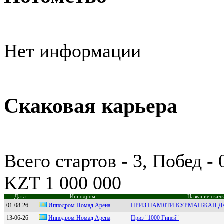
Нет информации
Скаковая карьера
Всего стартов - 3, Побед -
KZT 1 000 000
Дата
Ипподром
Название скач
01-08-26
Иппoдpoм Hoмaд Apeнa
ПРИЗ ПАМЯТИ КУРМАНЖАН ДА
13-06-26
Иппoдpoм Hoмад Аpена
Приз "1000 Гиней"