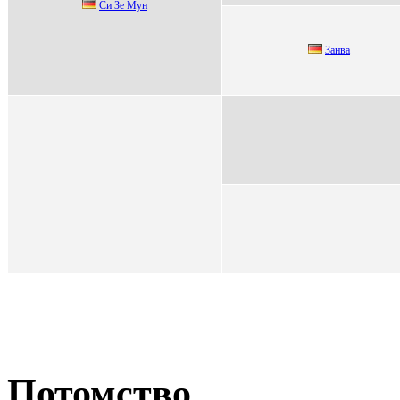
Cи Зе Mун
Занва
Потомство