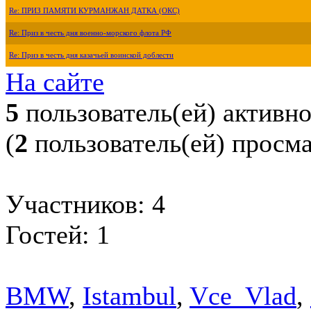
Re: ПРИЗ ПАМЯТИ КУРМАНЖАН ДАТКА (ОКС)
Re: Приз в честь дня военно-морского флота РФ
Re: Приз в честь дня казачьей воинской доблести
На сайте
5
пользователь(ей) активн
(
2
пользователь(ей) просм
Участников: 4
Гостей: 1
BMW
,
Istambul
,
Vce_Vlad
,