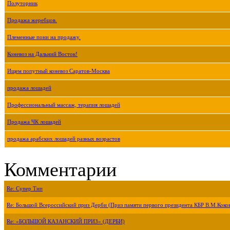
Полуторник
Продажа жеребцов.
Племенные пони на продажу.
Коневоз на Дальний Восток!
Ищем попутный коневоз Саратов-Москва
продажа лошадей
Профессиональный массаж, терапия лошадей
Продажа ЧК лошадей
продажа арабских лошадей разных возрастов
Комментарии
Re: Супер Тип
Re: Большой Всероссийский приз Дерби (Приз памяти первого президента КБР В.М.Коко
Re: «БОЛЬШОЙ КАЗАНСКИЙ ПРИЗ» (ДЕРБИ)