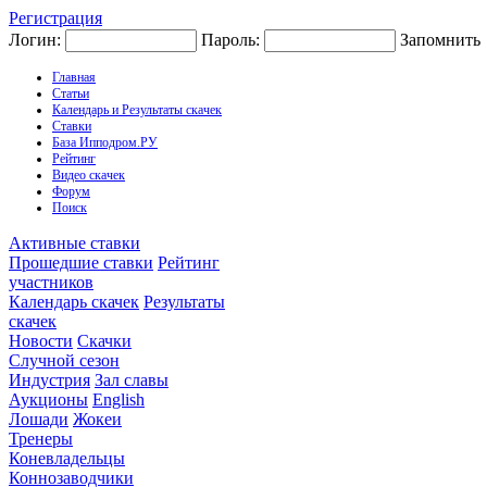
Регистрация
Логин:
Пароль:
Запомнить
Главная
Статьи
Календарь и Результаты скачек
Ставки
База Ипподром.РУ
Рейтинг
Видео скачек
Форум
Поиск
Активные ставки
Прошедшие ставки
Рейтинг
участников
Календарь скачек
Результаты
скачек
Новости
Скачки
Случной сезон
Индустрия
Зал славы
Аукционы
English
Лошади
Жокеи
Тренеры
Коневладельцы
Коннозаводчики