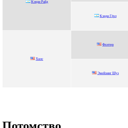
Kэнди Райд
Kэнди Гёрл
Флэттeр
Хилс
Эмейзинг Шуз
Потомство