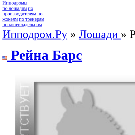
Ипподромы
по лошадям
по
производителям
по
жокеям
по тренерам
по коневладельцам
Ипподром.Ру
»
Лошади
» 
Pейнa Бapс