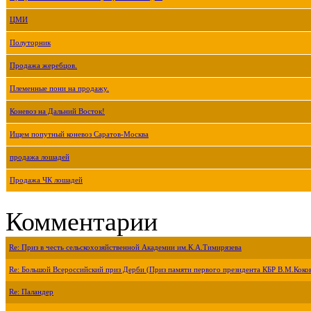
ЦМИ
Полуторник
Продажа жеребцов.
Племенные пони на продажу.
Коневоз на Дальний Восток!
Ищем попутный коневоз Саратов-Москва
продажа лошадей
Продажа ЧК лошадей
Комментарии
Re: Приз в честь сельскохозяйственной Академии им.К.А.Тимирязева
Re: Большой Всероссийский приз Дерби (Приз памяти первого президента КБР В.М.Коко
Re: Паландер