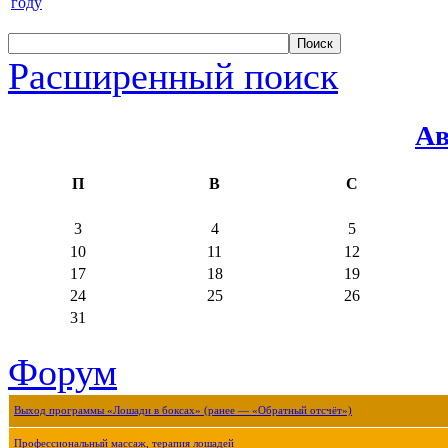
году
Расширенный поиск
Ав
П
В
С
3
4
5
10
11
12
17
18
19
24
25
26
31
Форум
Выход программы «Лошади в боксах» (ранее — «Обратный отсчёт»)
Профессиональный массаж, терапия лошадей