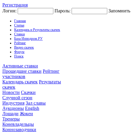
Регистрация
Логин:
Пароль:
Запомнить
Главная
Статьи
Календарь и Результаты скачек
Ставки
База Ипподром.РУ
Рейтинг
Видео скачек
Форум
Поиск
Активные ставки
Прошедшие ставки
Рейтинг
участников
Календарь скачек
Результаты
скачек
Новости
Скачки
Случной сезон
Индустрия
Зал славы
Аукционы
English
Лошади
Жокеи
Тренеры
Коневладельцы
Коннозаводчики