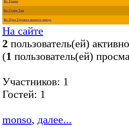
Re: Гизана
Re: Супер Тип
Re: Приз Терского конного завода
На сайте
2
пользователь(ей) активн
(
1
пользователь(ей) просм
Участников: 1
Гостей: 1
monso
,
далее...