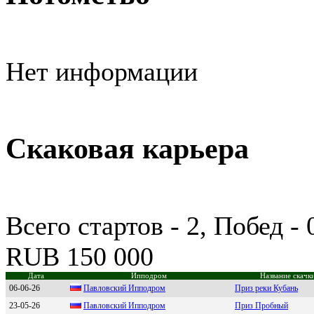
Нет информации
Скаковая карьера
Всего стартов - 2, Побед -
RUB 150 000
Дата
Ипподром
Название скачк
06-06-26
Павлoвcкий Иппoдpoм
Приз реки Кубань
23-05-26
Пaвловский Ипподром
Приз Пробный