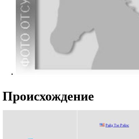
Происхождение
Райд Тзe Рэйлc