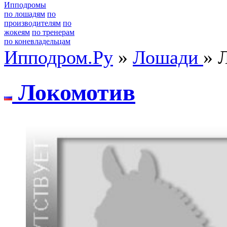
Ипподромы
по лошадям
по
производителям
по
жокеям
по тренерам
по коневладельцам
Ипподром.Ру
»
Лошади
» 
Локомотив