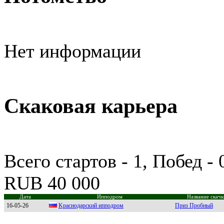
Нет информации
Скаковая карьера
Всего стартов - 1, Побед -
RUB 40 000
Дата
Ипподром
Название скачк
16-05-26
Kpаснoдаpский иппoдpoм
Приз Пробный