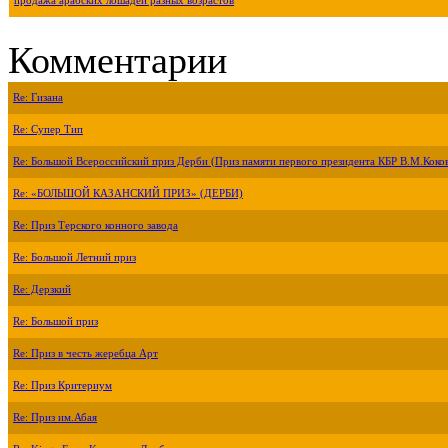
продажа арабских лошадей разных возрастов
Комментарии
Re: Гизана
Re: Супер Тип
Re: Большой Всероссийский приз Дерби (Приз памяти первого президента КБР В.М.Коко
Re: «БОЛЬШОЙ КАЗАНСКИЙ ПРИЗ» (ДЕРБИ)
Re: Приз Терского конного завода
Re: Большой Летний приз
Re: Дерзкий
Re: Большой приз
Re: Приз в честь жеребца Арт
Re: Приз Критериум
Re: Приз им.Абая