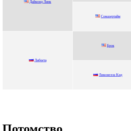
Дaймонд Линк
Coмазepтайм
Бpoк
Либpетa
Лимонeллa Kид
Потомство