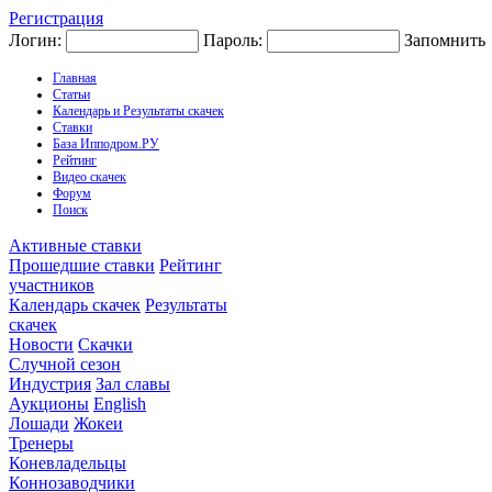
Регистрация
Логин:
Пароль:
Запомнить
Главная
Статьи
Календарь и Результаты скачек
Ставки
База Ипподром.РУ
Рейтинг
Видео скачек
Форум
Поиск
Активные ставки
Прошедшие ставки
Рейтинг
участников
Календарь скачек
Результаты
скачек
Новости
Скачки
Случной сезон
Индустрия
Зал славы
Аукционы
English
Лошади
Жокеи
Тренеры
Коневладельцы
Коннозаводчики