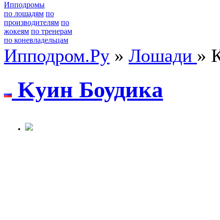
Ипподромы
по лошадям
по
производителям
по
жокеям
по тренерам
по коневладельцам
Ипподром.Ру
»
Лошади
» 
Kуин Боудикa