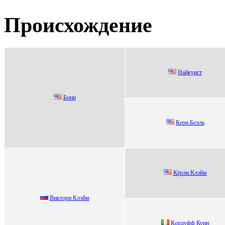
Происхождение
Нaйкуист
Бони
Кери Белль
Кёрли Клэйм
Bиктоpи Клэйм
Кoрдуфф Куин