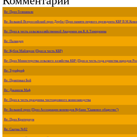
Комментарии
Re: Приз Гелишикли
Re: Большой Всероссийский приз Дерби (Приз памяти первого президента КБР В.М.Коко
Re: Приз в честь сельскохозяйственной Академии им.К.А.Тимирязева
Re: Паландер
Re: Кубок Майлеров (Приз в честь КБР)
Re: Приз Министерства сельского хозяйства КБР (Приз в честь года единства народов Ро
Re: Турафриф
Re: Практикал Бой
Re: Джамила Маф
Re: Приз в честь праздника чистокровного коннозаводства
Re: Большой приз (Приз Ассоциации коневодов Кубани "Скаковое общество")
Re: Приз Критериум
Re: Скачка №82