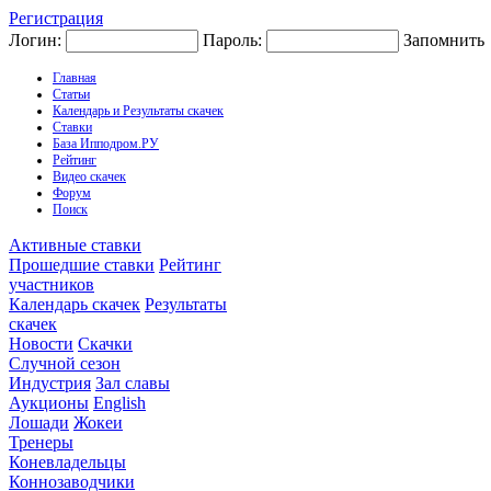
Регистрация
Логин:
Пароль:
Запомнить
Главная
Статьи
Календарь и Результаты скачек
Ставки
База Ипподром.РУ
Рейтинг
Видео скачек
Форум
Поиск
Активные ставки
Прошедшие ставки
Рейтинг
участников
Календарь скачек
Результаты
скачек
Новости
Скачки
Случной сезон
Индустрия
Зал славы
Аукционы
English
Лошади
Жокеи
Тренеры
Коневладельцы
Коннозаводчики