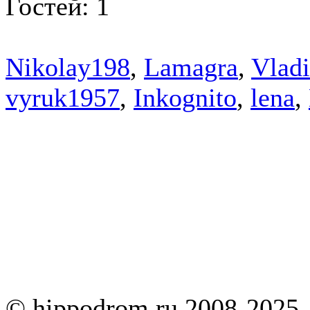
Гостей: 1
Nikolay198
,
Lamagra
,
Vlad
vyruk1957
,
Inkognito
,
lena
,
© hippodrom.ru 2008-2025.