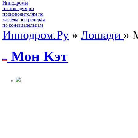
Ипподромы
по лошадям
по
производителям
по
жокеям
по тренерам
по коневладельцам
Ипподром.Ру
»
Лошади
» 
Moн Kэт