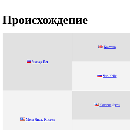
Происхождение
Кайтано
Чеcтер Кэт
Чиз Кeйк
Киттeнз Джой
Мoнa Лизac Kиттeн