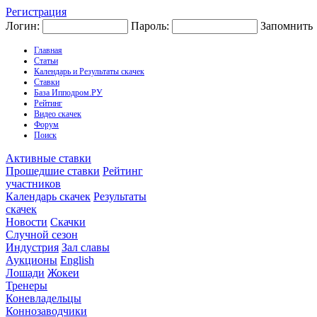
Регистрация
Логин:
Пароль:
Запомнить
Главная
Статьи
Календарь и Результаты скачек
Ставки
База Ипподром.РУ
Рейтинг
Видео скачек
Форум
Поиск
Активные ставки
Прошедшие ставки
Рейтинг
участников
Календарь скачек
Результаты
скачек
Новости
Скачки
Случной сезон
Индустрия
Зал славы
Аукционы
English
Лошади
Жокеи
Тренеры
Коневладельцы
Коннозаводчики