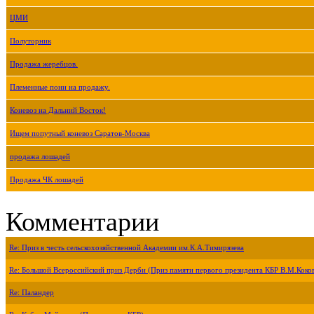
ЦМИ
Полуторник
Продажа жеребцов.
Племенные пони на продажу.
Коневоз на Дальний Восток!
Ищем попутный коневоз Саратов-Москва
продажа лошадей
Продажа ЧК лошадей
Комментарии
Re: Приз в честь сельскохозяйственной Академии им.К.А.Тимирязева
Re: Большой Всероссийский приз Дерби (Приз памяти первого президента КБР В.М.Коко
Re: Паландер