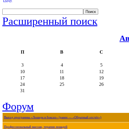
Расширенный поиск
Ав
П
В
С
3
4
5
10
11
12
17
18
19
24
25
26
31
Форум
Выход программы «Лошади в боксах» (ранее — «Обратный отсчёт»)
Профессиональный массаж, терапия лошадей