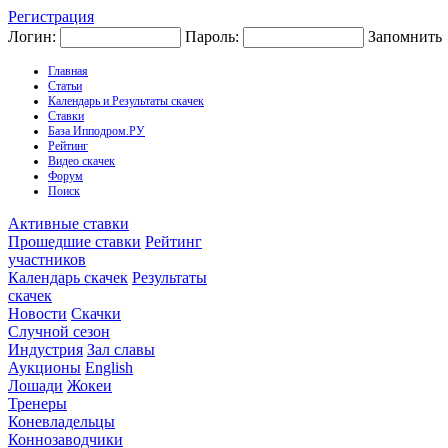
Регистрация
Логин:
Пароль:
Запомнить
Главная
Статьи
Календарь и Результаты скачек
Ставки
База Ипподром.РУ
Рейтинг
Видео скачек
Форум
Поиск
Активные ставки
Прошедшие ставки
Рейтинг
участников
Календарь скачек
Результаты
скачек
Новости
Скачки
Случной сезон
Индустрия
Зал славы
Аукционы
English
Лошади
Жокеи
Тренеры
Коневладельцы
Коннозаводчики