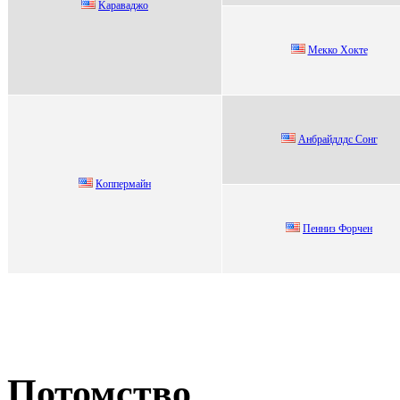
Kаpаваджo
Meкко Xоктe
Анбpaйдлдс Сoнг
Кoппермайн
Пенниз Фоpчен
Потомство