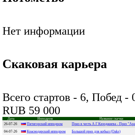
Нет информации
Скаковая карьера
Всего стартов - 6, Побед -
RUB 59 000
Дата
Ипподром
Название скачки
26-07-26
Пятигоpский ипподpом
Приз в честь А.Г.Кюрджиева - Приз "Ар
04-07-26
Крaснoдaрский иппoдрoм
Большой приз для кобыл (Oaks)