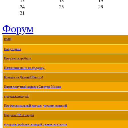
17
18
19
24
25
26
31
Форум
ЦМИ
Полуторник
Продажа жеребцов.
Племенные пони на продажу.
Коневоз на Дальний Восток!
Ищем попутный коневоз Саратов-Москва
продажа лошадей
Профессиональный массаж, терапия лошадей
Продажа ЧК лошадей
продажа арабских лошадей разных возрастов