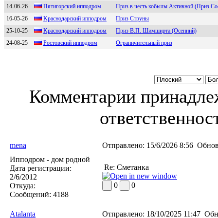
14-06-26
Пятигоpcкий ипподpом
Приз в честь кобылы Активной (Приз Сос
16-05-26
Kpаcнoдаpcкий иппoдpoм
Приз Струны
25-10-25
Kраснодарский ипподром
Приз В.П. Шимширта (Осенний)
24-08-25
Pостовский ипподpом
Ограничительный приз
Комментарии принадлеж
ответственност
mena
Отправлено:
15/6/2026 8:56
Обнов
Ипподром - дом родной
Re: Сметанка
Дата регистрации:
2/6/2012
0
0
Откуда:
Сообщений:
4188
Atalanta
Отправлено:
18/10/2025 11:47
Обн