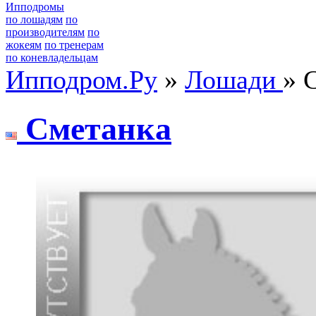
Ипподромы
по лошадям
по
производителям
по
жокеям
по тренерам
по коневладельцам
Ипподром.Ру
»
Лошади
» 
Cметaнкa