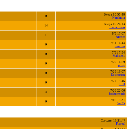
Вчера 10:55:48
0
Natalinka
Вчера 10:24:13
14
Elena_mass
8/5 17:07
11
Archer
7/31 14:44
0
nnnnnn
7/31 7:54
0
Maksim1
7/29 16:59
0
pony
7/28 16:07
0
Equestrian
7/27 13:46
0
SHD
7/26 22:06
4
bashremgds
7/16 13:31
0
Vet25
Сегодня 16:21:47
Floreal