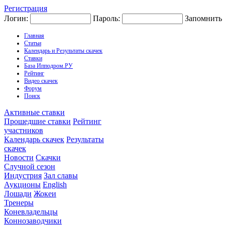
Регистрация
Логин:
Пароль:
Запомнить
Главная
Статьи
Календарь и Результаты скачек
Ставки
База Ипподром.РУ
Рейтинг
Видео скачек
Форум
Поиск
Активные ставки
Прошедшие ставки
Рейтинг
участников
Календарь скачек
Результаты
скачек
Новости
Скачки
Случной сезон
Индустрия
Зал славы
Аукционы
English
Лошади
Жокеи
Тренеры
Коневладельцы
Коннозаводчики