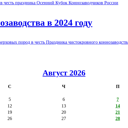
в честь праздника Осенний Кубок Коннозаводчиков России
заводства в 2024 году
овых пород в честь Праздника чистокровного коннозаводства
Август 2026
С
Ч
П
5
6
7
12
13
14
19
20
21
26
27
28