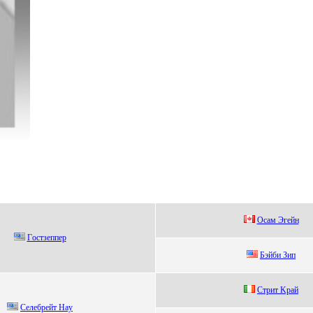
Оcaм Эгейн
Гocтзeппeр
Бэйби Зип
Cтpит Kpай
Селебpейт Нaу