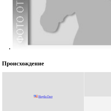
Происхождение
Hoубл Геcт