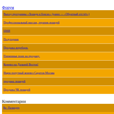
Форум
Выход программы «Лошади в боксах» (ранее — «Обратный отсчёт»)
Профессиональный массаж, терапия лошадей
ЦМИ
Полуторник
Продажа жеребцов.
Племенные пони на продажу.
Коневоз на Дальний Восток!
Ищем попутный коневоз Саратов-Москва
продажа лошадей
Продажа ЧК лошадей
Комментарии
Re: Паландер