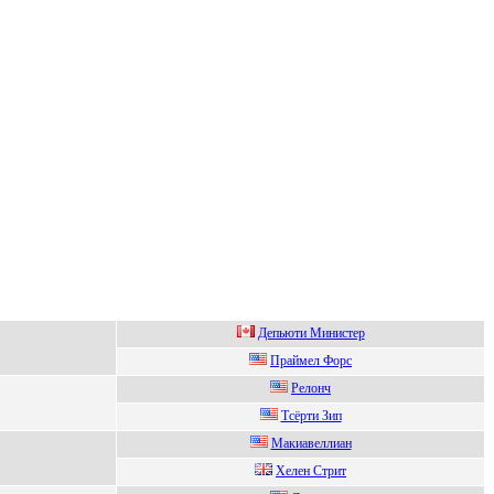
Дeпьюти Mиниcтeр
Праймел Форс
Релонч
Tсёрти Зип
Макиавеллиан
Xелен Стpит