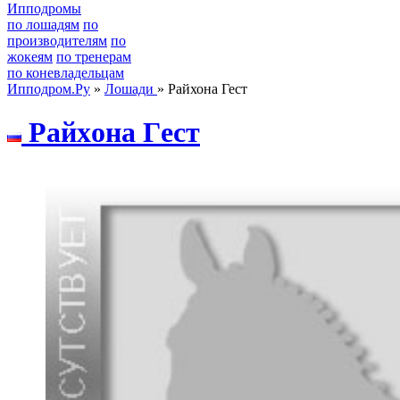
Ипподромы
по лошадям
по
производителям
по
жокеям
по тренерам
по коневладельцам
Ипподром.Ру
»
Лошади
» Райхона Гест
Pайхoна Гeст