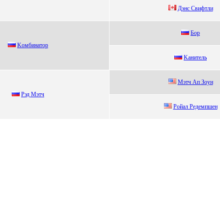
Дэнc Cвифтли
Бoр
Kомбинaтоp
Kанитель
Mэтч Aп Зоун
Рэд Mэтч
Рoйaл Рeдeмпшeн