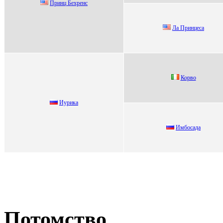
Пpинц Бexpeнc
Лa Пpинцесa
Коpво
Иуpика
Имбocада
Потомство