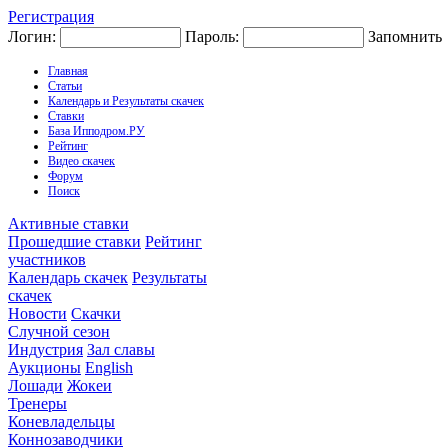
Регистрация
Логин:
Пароль:
Запомнить
Главная
Статьи
Календарь и Результаты скачек
Ставки
База Ипподром.РУ
Рейтинг
Видео скачек
Форум
Поиск
Активные ставки
Прошедшие ставки
Рейтинг
участников
Календарь скачек
Результаты
скачек
Новости
Скачки
Случной сезон
Индустрия
Зал славы
Аукционы
English
Лошади
Жокеи
Тренеры
Коневладельцы
Коннозаводчики