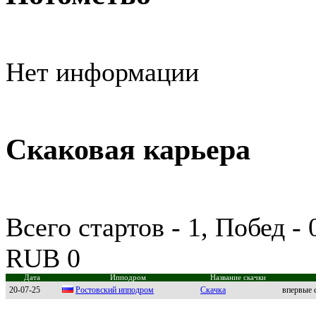
Нет информации
Скаковая карьера
Всего стартов - 1, Побед -
RUB 0
Дата
Ипподром
Название скачки
20-07-25
Рoстoвский иппoдрoм
Скачка
впервые 