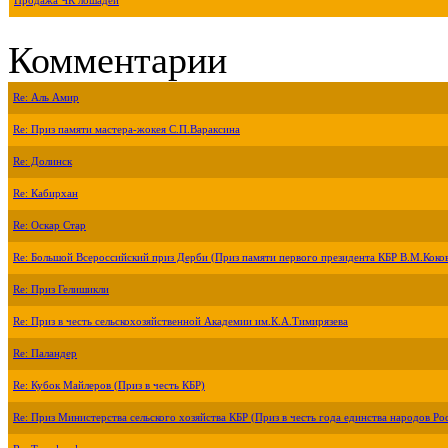
Продажа ЧК лошадей
Комментарии
Re: Аль Амир
Re: Приз памяти мастера-жокея С.П.Вараксина
Re: Долинск
Re: Кабирхан
Re: Оскар Стар
Re: Большой Всероссийский приз Дерби (Приз памяти первого президента КБР В.М.Коко
Re: Приз Гелишикли
Re: Приз в честь сельскохозяйственной Академии им.К.А.Тимирязева
Re: Паландер
Re: Кубок Майлеров (Приз в честь КБР)
Re: Приз Министерства сельского хозяйства КБР (Приз в честь года единства народов Ро