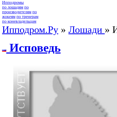
Ипподромы
по лошадям
по
производителям
по
жокеям
по тренерам
по коневладельцам
Ипподром.Ру
»
Лошади
» 
Иcповедь