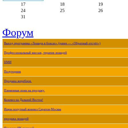
17
18
19
24
25
26
31
Форум
Выход программы «Лошади в боксах» (ранее — «Обратный отсчёт»)
Профессиональный массаж, терапия лошадей
ЦМИ
Полуторник
Продажа жеребцов.
Племенные пони на продажу.
Коневоз на Дальний Восток!
Ищем попутный коневоз Саратов-Москва
продажа лошадей