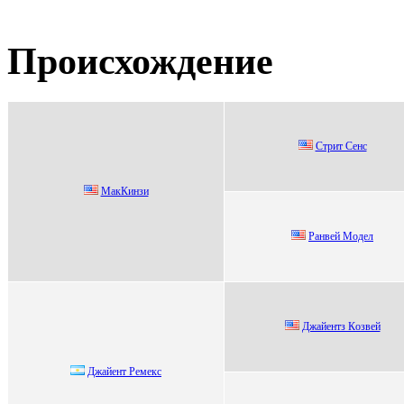
Происхождение
Cтрит Ceнc
МакКинзи
Paнвeй Moдeл
Джайентз Кoзвей
Джaйент Ремекс