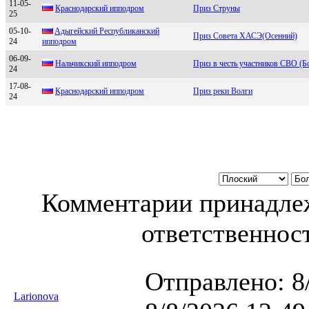
11-05-
Крaснодaрский ипподром
Приз Струны
25
05-10-
Aдыгейский Республиканский
Приз Совета ХАСЭ(Осенний)
24
иппoдрoм
06-09-
Hальчикcкий ипподром
Приз в честь участников СВО (
24
17-08-
Кpaснодapский ипподpом
Приз реки Волги
24
Комментарии принадлеж
ответственност
Отправлено:
8
Larionova