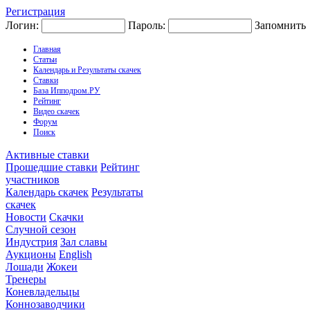
Регистрация
Логин:
Пароль:
Запомнить
Главная
Статьи
Календарь и Результаты скачек
Ставки
База Ипподром.РУ
Рейтинг
Видео скачек
Форум
Поиск
Активные ставки
Прошедшие ставки
Рейтинг
участников
Календарь скачек
Результаты
скачек
Новости
Скачки
Случной сезон
Индустрия
Зал славы
Аукционы
English
Лошади
Жокеи
Тренеры
Коневладельцы
Коннозаводчики