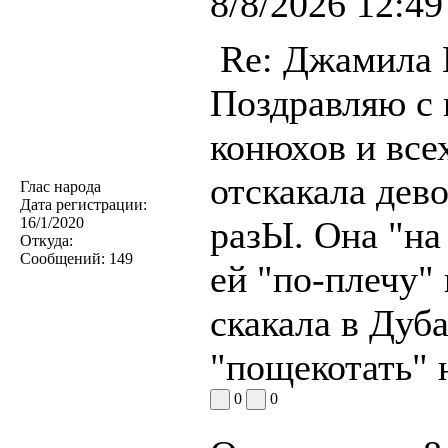
8/8/2026 12:49
Re: Джамила
Поздравляю с 
конюхов и все
отскакала дев
Глас народа
Дата регистрации:
16/1/2020
разЫ. Она "на
Откуда:
Сообщений:
149
ей "по-плечу"
скакала в Дуб
"пощекотать" 
0
0