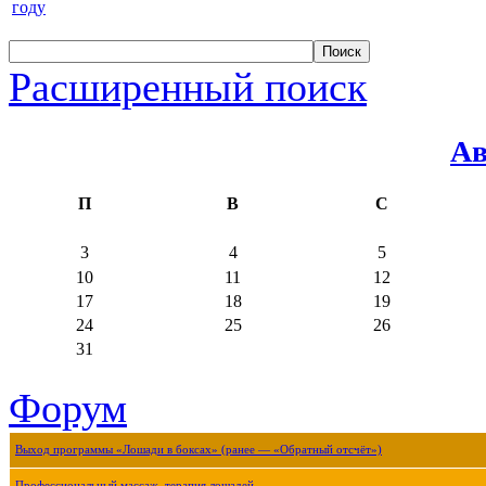
году
Расширенный поиск
Ав
П
В
С
3
4
5
10
11
12
17
18
19
24
25
26
31
Форум
Выход программы «Лошади в боксах» (ранее — «Обратный отсчёт»)
Профессиональный массаж, терапия лошадей