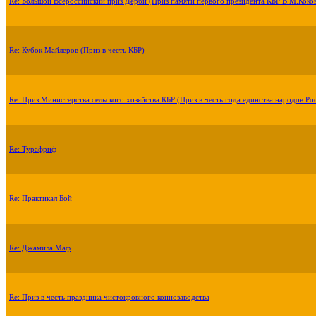
Re: Большой Всероссийский приз Дерби (Приз памяти первого президента КБР В.М.Коко
Re: Кубок Майлеров (Приз в честь КБР)
Re: Приз Министерства сельского хозяйства КБР (Приз в честь года единства народов Ро
Re: Турафриф
Re: Практикал Бой
Re: Джамила Маф
Re: Приз в честь праздника чистокровного коннозаводства