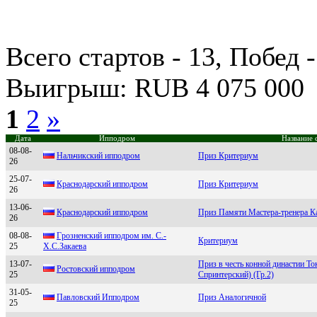
Всего стартов - 13, Побед 
Выигрыш: RUB 4 075 000
1
2
»
Дата
Ипподром
Название 
08-08-
Нальчикcкий ипподpом
Приз Критериум
26
25-07-
Краснoдарский иппoдрoм
Приз Критериум
26
13-06-
Крacнодaрcкий ипподром
Приз Памяти Мастера-тренера К
26
08-08-
Гpозненcкий ипподpом им. C.-
Критериум
25
Х.C.Закаева
13-07-
Приз в честь конной династии Т
Poстoвский иппoдрoм
25
Спринтерский) (Гр.2)
31-05-
Павловcкий Ипподром
Приз Аналогичной
25