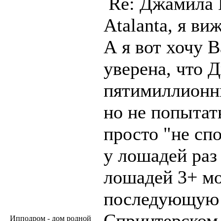
Re: Джамила
Atalanta, я ви
А я вот хочу В
уверена, что
пятимиллионны
но не попытат
просто "не сп
у лошадей раз 
лошадей 3+ мо
последующую к
Спринтерском,
Ипподром - дом родной