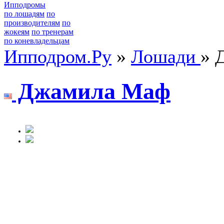
Ипподромы
по лошадям
по
производителям
по
жокеям
по тренерам
по коневладельцам
Ипподром.Ру
»
Лошади
» 
Джамила Mаф