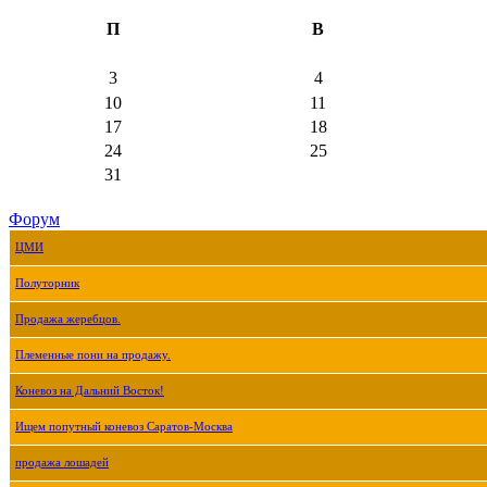
П
В
3
4
10
11
17
18
24
25
31
Форум
ЦМИ
Полуторник
Продажа жеребцов.
Племенные пони на продажу.
Коневоз на Дальний Восток!
Ищем попутный коневоз Саратов-Москва
продажа лошадей