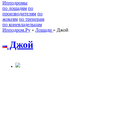
Ипподромы
по лошадям
по
производителям
по
жокеям
по тренерам
по коневладельцам
Ипподром.Ру
»
Лошади
» Джой
Джой