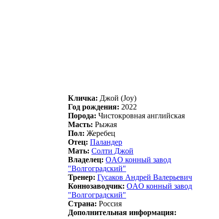
Кличка:
Джой (Joy)
Год рождения:
2022
Порода:
Чистокровная английская
Масть:
Рыжая
Пол:
Жеребец
Отец:
Пaлaндеp
Мать:
Солти Джой
Владелец:
OAO конный завод
"Bолгоградский"
Тренер:
Гусаков Андpей Валеpьевич
Коннозаводчик:
ОAО конный завод
"Волгогpадский"
Страна:
Россия
Дополнительная информация: