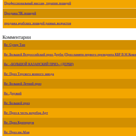
Профессиональный массаж, терапия лошадей
Продажа ЧК лошадей
продажа арабских лошадей разных возрастов
Комментарии
Re: Супер Тип
Re: Большой Всероссийский приз Дерби (Приз памяти первого президента КБР В.М.Коко
Re: «БОЛЬШОЙ КАЗАНСКИЙ ПРИЗ» (ДЕРБИ)
Re: Приз Терского конного завода
Re: Большой Летний приз
Re: Дерзкий
Re: Большой приз
Re: Приз в честь жеребца Арт
Re: Приз Критериум
Re: Приз им.Абая