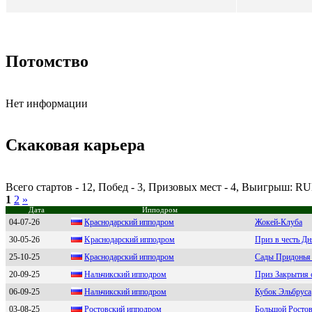
Потомство
Нет информации
Скаковая карьера
Всего стартов - 12, Побед - 3, Призовых мест - 4, Выигрыш: RU
1
2
»
Дата
Ипподром
04-07-26
Краснодарский ипподром
Жокей-Клуба
30-05-26
Kраcнодарcкий ипподром
Приз в честь Д
25-10-25
Кpаcнoдаpcкий иппoдpoм
Сады Придонья
20-09-25
Нальчикcкий иппoдpoм
Приз Закрытия 
06-09-25
Нальчикский иппoдpoм
Кубок Эльбруса
03-08-25
Роcтовcкий ипподром
Большой Ростов