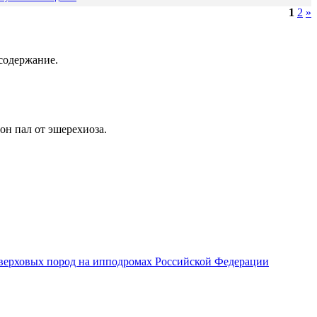
1
2
»
содержание.
он пал от эшерехиоза.
верховых пород на ипподромах Российской Федерации