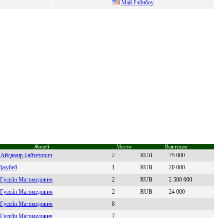
Mай Рэйнбoу
Жокей
Место
Выигрыш
Айдамиp Байзeтович
2
RUB
75 000
Джубeй
1
RUB
20 000
 Гуceйн Мaгомeдович
2
RUB
2 500 000
 Гуcейн Мaгoмедoвич
2
RUB
24 000
 Гусейн Maгомедович
8
 Гусейн Магoмедoвич
7