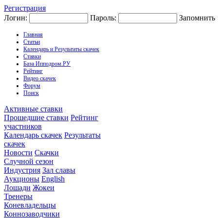
Регистрация
Логин:
Пароль:
Запомнить
Главная
Статьи
Календарь и Результаты скачек
Ставки
База Ипподром.РУ
Рейтинг
Видео скачек
Форум
Поиск
Активные ставки
Прошедшие ставки
Рейтинг
участников
Календарь скачек
Результаты
скачек
Новости
Скачки
Случной сезон
Индустрия
Зал славы
Аукционы
English
Лошади
Жокеи
Тренеры
Коневладельцы
Коннозаводчики