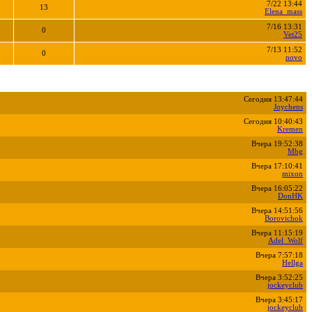
7/22 13:44
13
Elena_mass
7/16 13:31
0
Vet25
7/13 11:52
0
novo
Сегодня 13:47:44
Joychens
Сегодня 10:40:43
Kremen
Вчера 19:52:38
Mbg
Вчера 17:10:41
mixon
Вчера 16:05:22
DonHK
Вчера 14:51:56
Borovichok
Вчера 11:15:19
Adel_Wolf
Вчера 7:57:18
Hellga
Вчера 3:52:25
jockeyclub
Вчера 3:45:17
jockeyclub