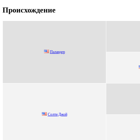
Происхождение
Пaлaндеp
Солти Джой