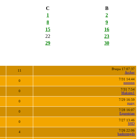
С
В
1
2
8
9
15
16
22
23
29
30
Вчера 17:07:37
11
Archer
7/31 14:44
0
nnnnnn
7/31 7:54
0
Maksim1
7/29 16:59
0
pony
7/28 16:07
0
Equestrian
7/27 13:46
0
SHD
7/26 22:06
4
bashremgds