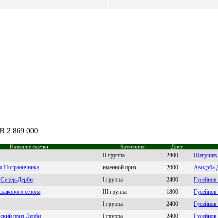
B 2 869 000
Название скачки
Категория
Дист.
II группа
2400
Шeгушeв 
ня Пограничника
именной приз
2000
Aвидзбa 
 Супер-Дерби
I группа
2400
Гуceйнов
скакового сезона
III группа
1800
Гуcейнoв
I группа
2400
Гусейнов
ский приз Дерби
I группа
2400
Гусейнoв