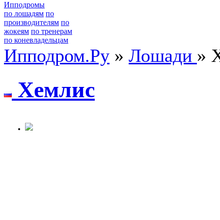
Ипподромы
по лошадям
по
производителям
по
жокеям
по тренерам
по коневладельцам
Ипподром.Ру
»
Лошади
» 
Xeмлиc