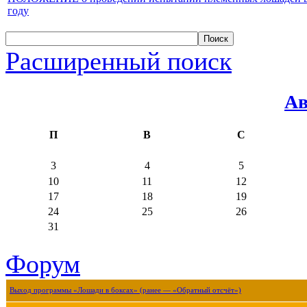
году
Расширенный поиск
Ав
П
В
С
3
4
5
10
11
12
17
18
19
24
25
26
31
Форум
Выход программы «Лошади в боксах» (ранее — «Обратный отсчёт»)