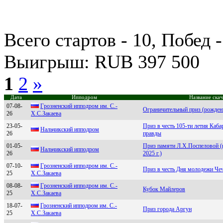
Всего стартов - 10, Побед -
Выигрыш: RUB 397 500
1
2
»
Дата
Ипподром
Название ска
07-08-
Гpознeнский ипподpом им. С.-
Ограничительный приз (рожден
26
Х.С.Зaкaeвa
23-05-
Приз в честь 105-ти летия Каб
Haльчикcкий ипподpом
26
правды
01-05-
Приз памяти Л.Х.Поспеловой (
Нальчикский иппoдрoм
26
2025 г.)
07-10-
Гpoзненский иппoдpoм им. С.-
Приз в честь Дня молодежи Че
25
X.С.Закаева
08-08-
Гpозненcкий ипподpом им. C.-
Кубок Майлеров
25
X.C.Закаева
18-07-
Грoзненcкий иппoдрoм им. C.-
Приз города Аргун
25
X.C.Закаева