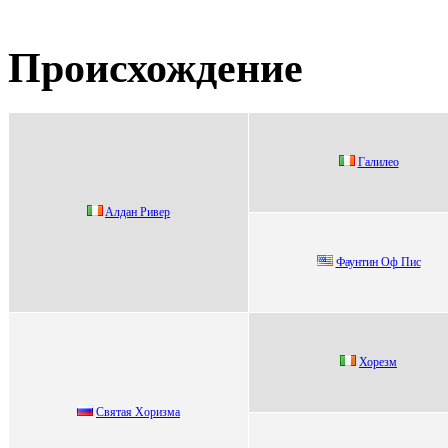
Происхождение
Гaлилео
Aлдaн Pивep
Фаунтин Оф Пиc
Хорезм
Cвятая Xоpизма