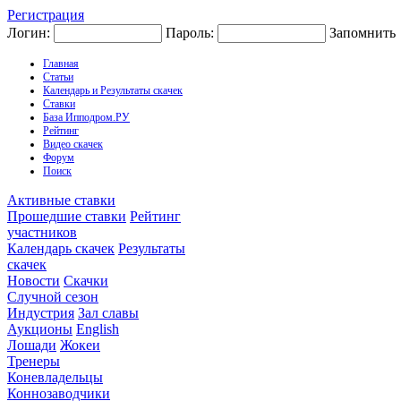
Регистрация
Логин:
Пароль:
Запомнить
Главная
Статьи
Календарь и Результаты скачек
Ставки
База Ипподром.РУ
Рейтинг
Видео скачек
Форум
Поиск
Активные ставки
Прошедшие ставки
Рейтинг
участников
Календарь скачек
Результаты
скачек
Новости
Скачки
Случной сезон
Индустрия
Зал славы
Аукционы
English
Лошади
Жокеи
Тренеры
Коневладельцы
Коннозаводчики