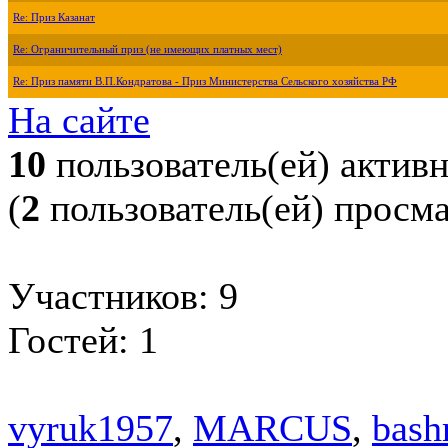
Re: Приз Казанат
Re: Ограничительный приз (не имеющих платных мест)
Re: Приз памяти В.П.Кондратова - Приз Министерства Сельского хозяйства РФ
На сайте
10
пользователь(ей) актив
(
2
пользователь(ей) просм
Участников: 9
Гостей: 1
vyruk1957
,
MARCUS
,
bash