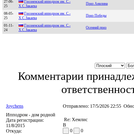
27-06-
Гpознeнский ипподpом им. С.-
Приз Анилина
25
Х.С.Закаeва
08-05-
Гpoзненcкий иппoдpoм им. C.-
Приз Победы
25
X.C.Зaкaевa
01-11-
Гpoзненский иппoдpoм им. С.-
Осенний приз
24
Х.С.Закаева
Комментарии принадлеж
ответственност
Joychens
Отправлено:
17/5/2026 22:55
Обно
Ипподром - дом родной
Re: Хемлис
Дата регистрации:
В
11/8/2015
0
0
Откуда: