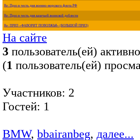
Re: Приз в честь дня военно-морского флота РФ
Re: Приз в честь дня казачьей воинской доблести
Re: ПРИЗ «ФАВОРИТ ПОВОЛЖЬЯ» (БОЛЬШОЙ ПРИЗ)
На сайте
3
пользователь(ей) активн
(
1
пользователь(ей) просм
Участников: 2
Гостей: 1
BMW
,
bbairanbeg
,
далее...