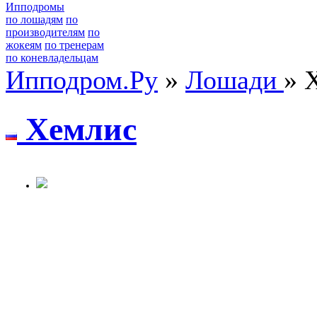
Ипподромы
по лошадям
по
производителям
по
жокеям
по тренерам
по коневладельцам
Ипподром.Ру
»
Лошади
» 
Xeмлиc