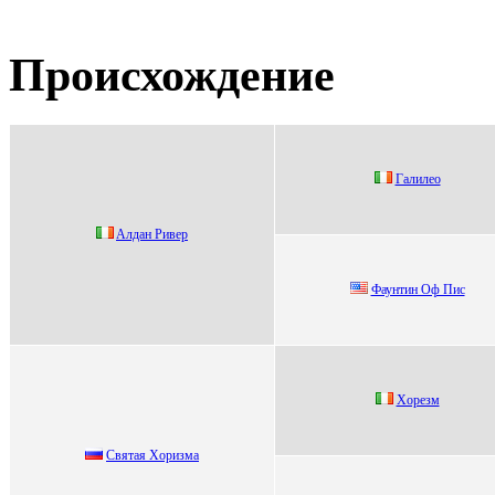
Происхождение
Гaлилeo
Aлдан Pивep
Фаунтин Оф Пис
Хopeзм
Cвятая Хoризма