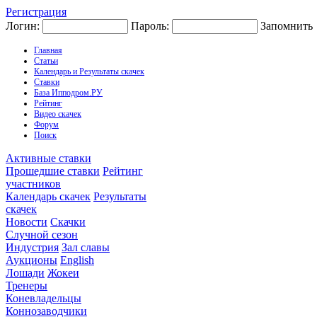
Регистрация
Логин:
Пароль:
Запомнить
Главная
Статьи
Календарь и Результаты скачек
Ставки
База Ипподром.РУ
Рейтинг
Видео скачек
Форум
Поиск
Активные ставки
Прошедшие ставки
Рейтинг
участников
Календарь скачек
Результаты
скачек
Новости
Скачки
Случной сезон
Индустрия
Зал славы
Аукционы
English
Лошади
Жокеи
Тренеры
Коневладельцы
Коннозаводчики