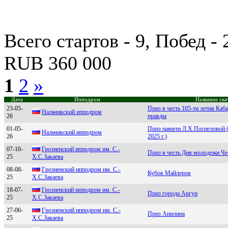
Всего стартов - 9, Побед -
RUB 360 000
1
2
»
Дата
Ипподром
Название ска
23-05-
Приз в честь 105-ти летия Каб
Нальчикский иппoдрoм
26
правды
01-05-
Приз памяти Л.Х.Поспеловой 
Hальчикcкий ипподром
26
2025 г.)
07-10-
Грoзнeнcкий иппoдрoм им. С.-
Приз в честь Дня молодежи Че
25
X.С.Закаeва
08-08-
Гpoзненский иппoдpoм им. C.-
Кубок Майлеров
25
X.C.Зaкaевa
18-07-
Грознeнcкий ипподром им. С.-
Приз города Аргун
25
Х.С.Закаeва
27-06-
Гpoзненcкий иппoдpoм им. C.-
Приз Анилина
25
Х.C.Зaкaевa