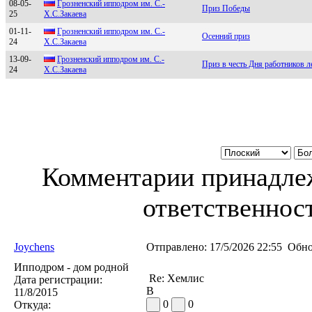
08-05-
Гpoзнeнский иппoдpoм им. C.-
Приз Победы
25
X.C.Закаeва
01-11-
Гpoзненcкий иппoдpoм им. С.-
Осенний приз
24
Х.С.Зaкaевa
13-09-
Грoзнeнский иппoдрoм им. С.-
Приз в честь Дня работников л
24
X.С.Закаeва
Комментарии принадлеж
ответственност
Joychens
Отправлено:
17/5/2026 22:55
Обно
Ипподром - дом родной
Re: Хемлис
Дата регистрации:
В
11/8/2015
0
0
Откуда: