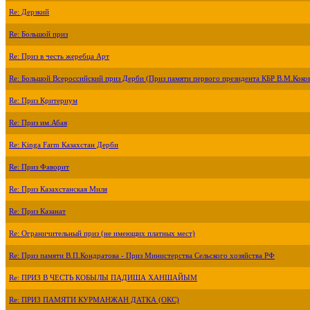
Re: Дерзкий
Re: Большой приз
Re: Приз в честь жеребца Арт
Re: Большой Всероссийский приз Дерби (Приз памяти первого президента КБР В.М.Коко
Re: Приз Критериум
Re: Приз им.Абая
Re: Kinga Farm Казахстан Дерби
Re: Приз Фаворит
Re: Приз Казахстанская Миля
Re: Приз Казанат
Re: Ограничительный приз (не имеющих платных мест)
Re: Приз памяти В.П.Кондратова - Приз Министерства Сельского хозяйства РФ
Re: ПРИЗ В ЧЕСТЬ КОБЫЛЫ ПАДИША ХАНШАЙЫМ
Re: ПРИЗ ПАМЯТИ КУРМАНЖАН ДАТКА (ОКС)