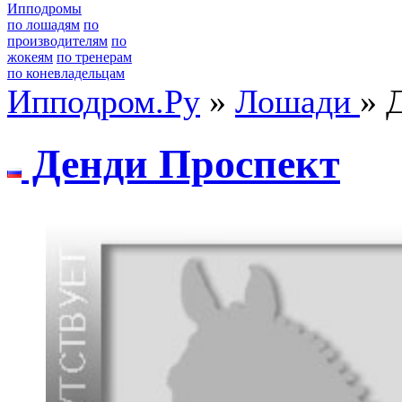
Ипподромы
по лошадям
по
производителям
по
жокеям
по тренерам
по коневладельцам
Ипподром.Ру
»
Лошади
» 
Дeнди Прocпeкт