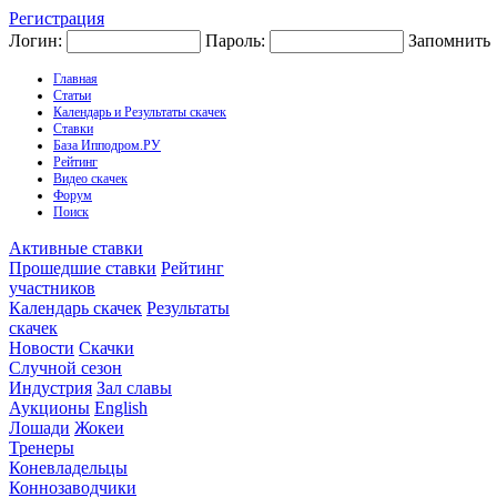
Регистрация
Логин:
Пароль:
Запомнить
Главная
Статьи
Календарь и Результаты скачек
Ставки
База Ипподром.РУ
Рейтинг
Видео скачек
Форум
Поиск
Активные ставки
Прошедшие ставки
Рейтинг
участников
Календарь скачек
Результаты
скачек
Новости
Скачки
Случной сезон
Индустрия
Зал славы
Аукционы
English
Лошади
Жокеи
Тренеры
Коневладельцы
Коннозаводчики