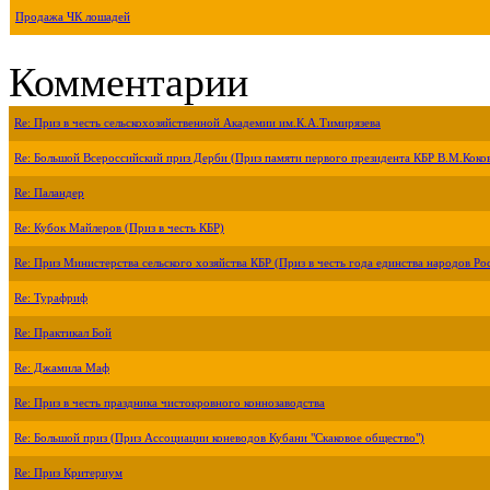
Продажа ЧК лошадей
Комментарии
Re: Приз в честь сельскохозяйственной Академии им.К.А.Тимирязева
Re: Большой Всероссийский приз Дерби (Приз памяти первого президента КБР В.М.Коко
Re: Паландер
Re: Кубок Майлеров (Приз в честь КБР)
Re: Приз Министерства сельского хозяйства КБР (Приз в честь года единства народов Ро
Re: Турафриф
Re: Практикал Бой
Re: Джамила Маф
Re: Приз в честь праздника чистокровного коннозаводства
Re: Большой приз (Приз Ассоциации коневодов Кубани "Скаковое общество")
Re: Приз Критериум