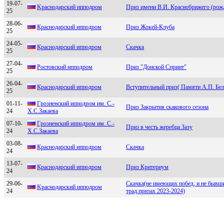
19-07-
Kpaснодapский ипподpом
Приз имени В.И. Краснобрижего (рож
25
28-06-
Краснoдарский иппoдрoм
Приз Жокей-Клуба
25
24-05-
Краcнoдарcкий иппoдрoм
Скачка
25
27-04-
Pоcтовcкий ипподpом
Приз "Донской Спринт"
25
26-04-
Краснoдарский иппoдрoм
Вступительный приз( Памяти А.П. Бел
25
01-11-
Гpознeнский ипподpом им. С.-
Приз Закрытия скакового сезона
24
Х.С.Зaкaeвa
07-10-
Гpозненcкий ипподpом им. С.-
Приз в честь жеребца Зазу
24
Х.С.Закаева
03-08-
Кpаcнoдаpcкий иппoдpoм
Скачка
24
13-07-
Крacнодaрcкий ипподром
Приз Критериум
24
29-06-
Скачка(не имеющих побед, и не бывши
Kpacнодapcкий ипподpом
24
трад.призах 2023-2024)