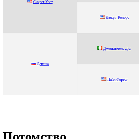
Сикрет Уэст
Данциг Колорс
Джентльменc Дил
Дeпeшa
Пaйн Фоpест
Потомство