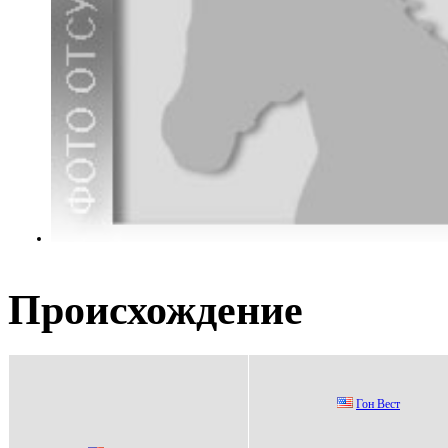
Происхождение
Гон Веcт