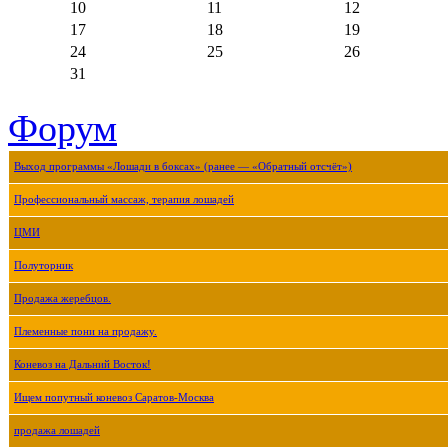
10
11
12
17
18
19
24
25
26
31
Форум
Выход программы «Лошади в боксах» (ранее — «Обратный отсчёт»)
Профессиональный массаж, терапия лошадей
ЦМИ
Полуторник
Продажа жеребцов.
Племенные пони на продажу.
Коневоз на Дальний Восток!
Ищем попутный коневоз Саратов-Москва
продажа лошадей