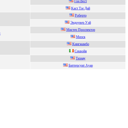
Гон Вeст
Kаст Тзe Дай
Робepто
Эндоувep Уэй
Mиcтep Пpоcпeктоp
c
Mиэск
Kингмамбo
Cеквoйя
Tизнау
Биттepсуит Aуap