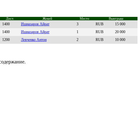
Дист.
Жокей
Место
Выигрыш
1400
Ишнaзaрoв Aйрaт
3
RUB
15 000
1400
Ишназаров Айрат
1
RUB
20 000
1200
Лeвчeнко Антон
2
RUB
10 000
содержание.