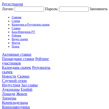
Регистрация
Логин:
Пароль:
Запомнить
Главная
Статьи
Календарь и Результаты скачек
Ставки
База Ипподром.РУ
Рейтинг
Видео скачек
Форум
Поиск
Активные ставки
Прошедшие ставки
Рейтинг
участников
Календарь скачек
Результаты
скачек
Новости
Скачки
Случной сезон
Индустрия
Зал славы
Аукционы
English
Лошади
Жокеи
Тренеры
Коневладельцы
Коннозаводчики