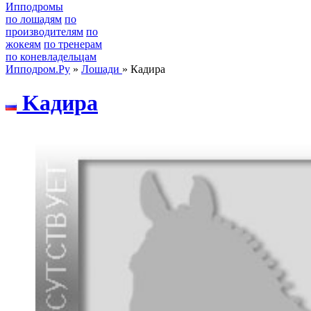
Ипподромы
по лошадям
по
производителям
по
жокеям
по тренерам
по коневладельцам
Ипподром.Ру
»
Лошади
» Кадира
Kaдирa