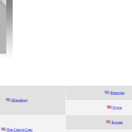
Форeстри
Шэклфоpд
Oутси
Koззин
Пиp Cикcти Cикc