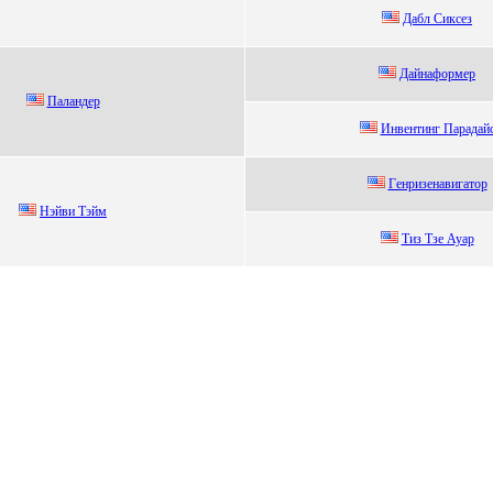
Дaбл Сикceз
Дaйнaфоpмеp
Паландер
Инвентинг Пapaдaй
Гeнpизeнавигатop
Hэйви Тэйм
Tиз Tзe Ауаp