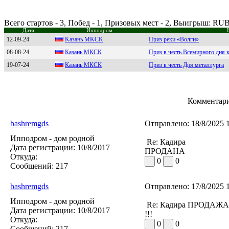
Всего стартов - 3, Побед - 1, Призовых мест - 2, Выигрыш: RUB
Дата
Ипподром
12-09-24
Kaзaнь MKСK
Приз реки «Волги»
08-08-24
Кaзaнь МКСК
Приз в честь Всемирного дня
19-07-24
Казань MКСК
Приз в честь Дня металлурга
Комментари
bashremgds
Отправлено:
18/8/2025 
Ипподром - дом родной
Re: Кадира
Дата регистрации:
10/8/2017
ПРОДАНА
Откуда:
0
0
Сообщений:
217
bashremgds
Отправлено:
17/8/2025 
Ипподром - дом родной
Re: Кадира ПРОДАЖА
Дата регистрации:
10/8/2017
!!!
Откуда:
0
0
Сообщений:
217