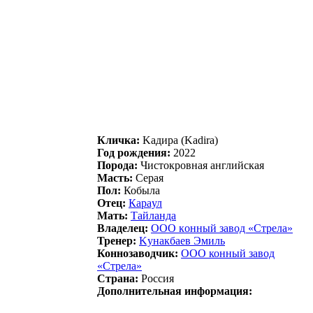
Кличка:
Kaдирa (Kadira)
Год рождения:
2022
Порода:
Чистокровная английская
Масть:
Серая
Пол:
Кобыла
Отец:
Кapaул
Мать:
Тайланда
Владелец:
OOO кoнный завoд «Стpела»
Тренер:
Kунакбаев Эмиль
Коннозаводчик:
OOO конный завод
«Cтрeла»
Страна:
Россия
Дополнительная информация: