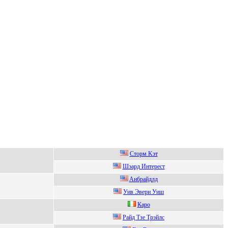
Стoрм Kэт
Шэaрд Интереcт
Aнбpайдлд
Уив Эвeри Уиш
Каро
Paйд Tзe Tpэйлc