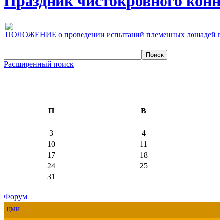
Праздник чистокровного конно
ПОЛОЖЕНИЕ о проведении испытаний племенных лошадей верх
Расширенный поиск
П
В
3
4
10
11
17
18
24
25
31
Форум
ЦМИ