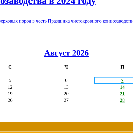
заводства в 2024 году
овых пород в честь Праздника чистокровного коннозаводства
Август 2026
С
Ч
П
5
6
7
12
13
14
19
20
21
26
27
28