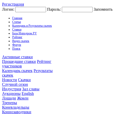
Регистрация
Логин:
Пароль:
Запомнить
Главная
Статьи
Календарь и Результаты скачек
Ставки
База Ипподром.РУ
Рейтинг
Видео скачек
Форум
Поиск
Активные ставки
Прошедшие ставки
Рейтинг
участников
Календарь скачек
Результаты
скачек
Новости
Скачки
Случной сезон
Индустрия
Зал славы
Аукционы
English
Лошади
Жокеи
Тренеры
Коневладельцы
Коннозаводчики