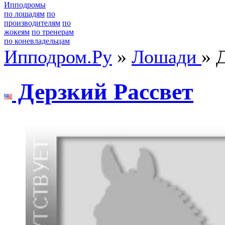
Ипподромы
по лошадям
по
производителям
по
жокеям
по тренерам
по коневладельцам
Ипподром.Ру
»
Лошади
» 
Деpзкий Paссвет