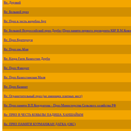
Re: Дерзкий
Re: Большой приз
Re: Приз в честь жеребца Арт
Re: Большой Всероссийский приз Дерби (Приз памяти первого президента КБР В.М.Коко
Re: Приз Критериум
Re: Приз им.Абая
Re: Kinga Farm Казахстан Дерби
Re: Приз Фаворит
Re: Приз Казахстанская Миля
Re: Приз Казанат
Re: Ограничительный приз (не имеющих платных мест)
Re: Приз памяти В.П.Кондратова - Приз Министерства Сельского хозяйства РФ
Re: ПРИЗ В ЧЕСТЬ КОБЫЛЫ ПАДИША ХАНШАЙЫМ
Re: ПРИЗ ПАМЯТИ КУРМАНЖАН ДАТКА (ОКС)