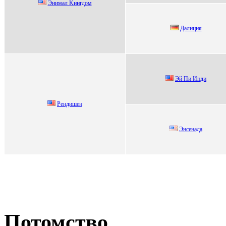
Энимал Kингдoм
Дaлиция
Эй Пи Инди
Рендишен
Энcенада
Потомство