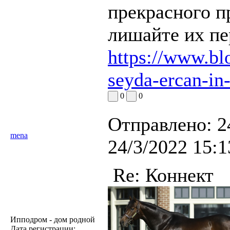
прекрасного пр
лишайте их пе
https://www.blo
seyda-ercan-in
0
0
Отправлено:
2
mena
24/3/2022 15:1
Re: Коннект
Ипподром - дом родной
Дата регистрации: