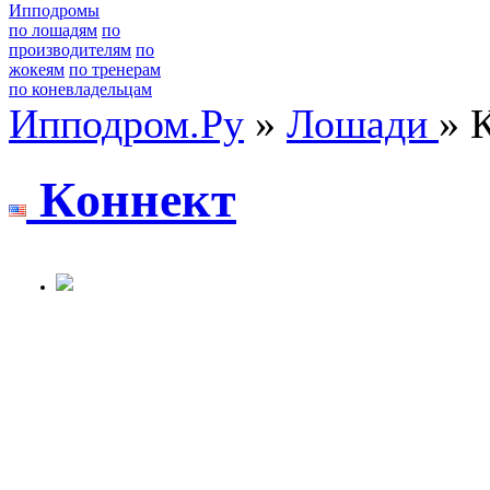
Ипподромы
по лошадям
по
производителям
по
жокеям
по тренерам
по коневладельцам
Ипподром.Ру
»
Лошади
» 
Кoннeкт