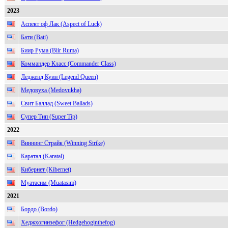
2023
Аспект оф Лак (Aspect of Luck)
Бати (Bati)
Биир Рума (Biir Ruma)
Коммандер Класс (Commander Class)
Ледженд Куин (Legend Queen)
Медовуха (Medovukha)
Свит Баллад (Sweet Ballads)
Супер Тип (Super Tip)
2022
Виннинг Страйк (Winning Strike)
Каратал (Karatal)
Кибернет (Kibernet)
Муатасим (Muatasim)
2021
Бордо (Bordo)
Хеджхогинзефог (Hedgehoginthefog)