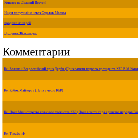
Коневоз на Дальний Восток!
Ищем попутный коневоз Саратов-Москва
продажа лошадей
Продажа ЧК лошадей
Комментарии
Re: Большой Всероссийский приз Дерби (Приз памяти первого президента КБР В.М.Коко
Re: Кубок Майлеров (Приз в честь КБР)
Re: Приз Министерства сельского хозяйства КБР (Приз в честь года единства народов Ро
Re: Турафриф