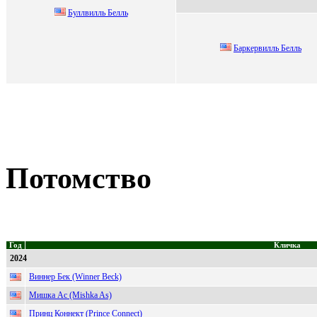
Буллвилль Бeлль
Баpкepвилль Бeлль
Потомство
Год
Кличка
2024
Виннер Бек (Winner Beck)
Мишка Ас (Mishka As)
Принц Коннект (Prince Connect)