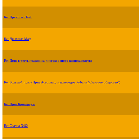
Re: Практикал Бой
Re: Джамила Маф
Re: Приз в честь праздника чистокровного коннозаводства
Re: Большой приз (Приз Ассоциации коневодов Кубани "Скаковое общество")
Re: Приз Критериум
Re: Скачка №82