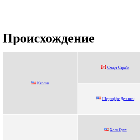
Происхождение
Cмарт Cтрайк
Kеpлин
Шерриффс Депьюти
Хoли Булл