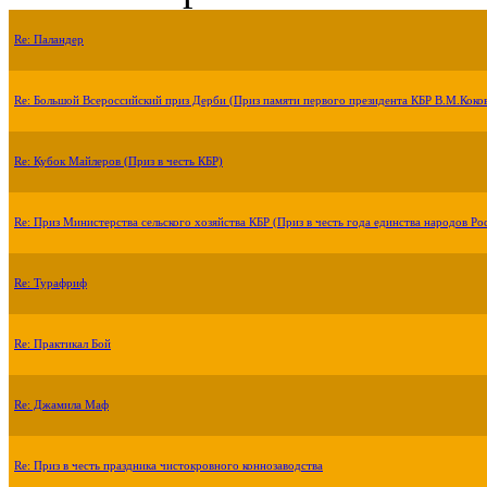
Re: Паландер
Re: Большой Всероссийский приз Дерби (Приз памяти первого президента КБР В.М.Коко
Re: Кубок Майлеров (Приз в честь КБР)
Re: Приз Министерства сельского хозяйства КБР (Приз в честь года единства народов Ро
Re: Турафриф
Re: Практикал Бой
Re: Джамила Маф
Re: Приз в честь праздника чистокровного коннозаводства