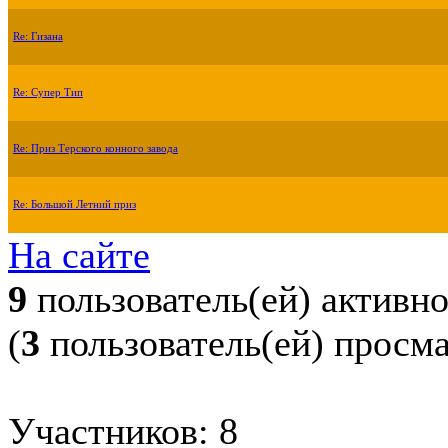
Re: Гизана
Re: Супер Тип
Re: Приз Терского конного завода
Re: Большой Летний приз
На сайте
9
пользователь(ей) активн
(
3
пользователь(ей) просм
Участников: 8