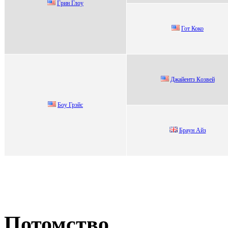
Гpин Глoу
Гот Коко
Джaйeнтз Кoзвeй
Бoу Грэйc
Брaун Айз
Потомство