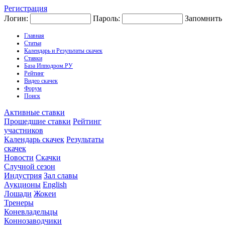
Регистрация
Логин:
Пароль:
Запомнить
Главная
Статьи
Календарь и Результаты скачек
Ставки
База Ипподром.РУ
Рейтинг
Видео скачек
Форум
Поиск
Активные ставки
Прошедшие ставки
Рейтинг
участников
Календарь скачек
Результаты
скачек
Новости
Скачки
Случной сезон
Индустрия
Зал славы
Аукционы
English
Лошади
Жокеи
Тренеры
Коневладельцы
Коннозаводчики