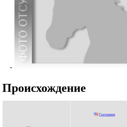
Происхождение
Гocтзеппер