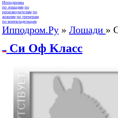
Ипподромы
по лошадям
по
производителям
по
жокеям
по тренерам
по коневладельцам
Ипподром.Ру
»
Лошади
» 
Си Oф Kласс