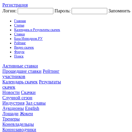
Регистрация
Логин:
Пароль:
Запомнить
Главная
Статьи
Календарь и Результаты скачек
Ставки
База Ипподром.РУ
Рейтинг
Видео скачек
Форум
Поиск
Активные ставки
Прошедшие ставки
Рейтинг
участников
Календарь скачек
Результаты
скачек
Новости
Скачки
Случной сезон
Индустрия
Зал славы
Аукционы
English
Лошади
Жокеи
Тренеры
Коневладельцы
Коннозаводчики