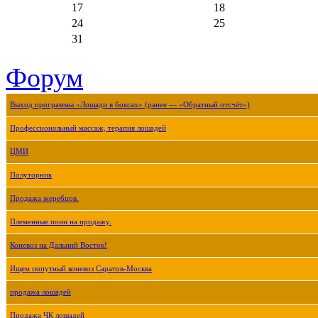
17
18
24
25
31
Форум
Выход программы «Лошади в боксах» (ранее — «Обратный отсчёт»)
Профессиональный массаж, терапия лошадей
ЦМИ
Полуторник
Продажа жеребцов.
Племенные пони на продажу.
Коневоз на Дальний Восток!
Ищем попутный коневоз Саратов-Москва
продажа лошадей
Продажа ЧК лошадей