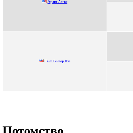
Эфлит Алeкс
Cвит Cейвор Фэa
Потомство