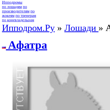
Ипподромы
по лошадям
по
производителям
по
жокеям
по тренерам
по коневладельцам
Ипподром.Ру
»
Лошади
» 
Aфатpа