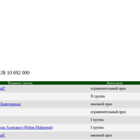
RUB 10 692 000
Название скачки
Категория
кой"
ограничительный приз
II группа
и Каппушевых
именной приз
ограничительный приз
I группа
аулы Азовского (Кубок Майлеров)
I группа
кой"
именной приз