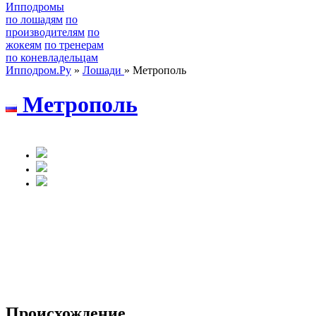
Ипподромы
по лошадям
по
производителям
по
жокеям
по тренерам
по коневладельцам
Ипподром.Ру
»
Лошади
» Метрополь
Метрополь
Происхождение