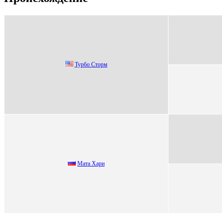
Турбo Стoрм
Мaтa Хaри