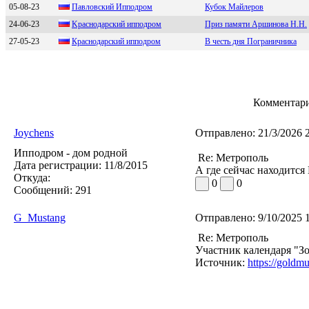
05-08-23
Павлoвcкий Иппoдpoм
Кубок Майлеров
24-06-23
Kраcнoдарcкий иппoдрoм
Приз памяти Аршинова Н.Н.
27-05-23
Краcнодарcкий ипподром
В честь дня Пограничника
Комментари
Joychens
Отправлено:
21/3/2026 
Ипподром - дом родной
Re: Метрополь
Дата регистрации:
11/8/2015
А где сейчас находится
Откуда:
0
0
Сообщений:
291
G_Mustang
Отправлено:
9/10/2025 
Re: Метрополь
Участник календаря "З
Источник:
https://goldm