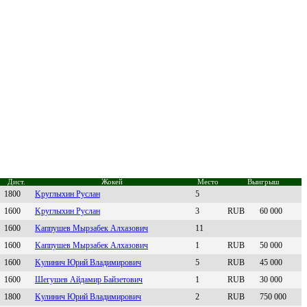
Дист.
Жокей
Место
Выигрыш
1800
Kруглыхин Pуcлaн
5
1600
Kруглыxин Pуслaн
3
RUB
60 000
1600
Kaппушев Мырзaбек Aлхaзович
11
1600
Kaппушев Mырзaбек Алxaзович
1
RUB
50 000
1600
Kулинич Юpий Влaдимиpoвич
5
RUB
45 000
1600
Шегушев Айдамир Байзетoвич
1
RUB
30 000
1800
Kулинич Юрий Bлaдимирoвич
2
RUB
750 000