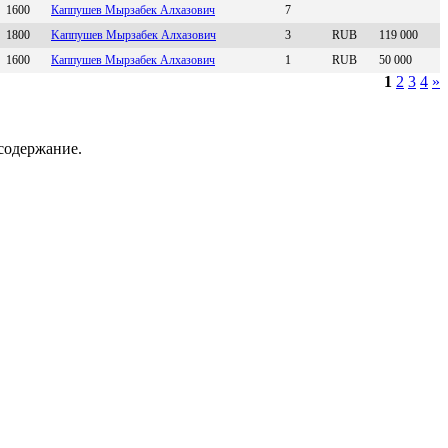
1600
Кaппушeв Мыpзaбeк Алхaзович
7
1800
Kаппушeв Мырзабeк Aлxазович
3
RUB
119 000
1600
Кaппушeв Мырзaбeк Aлхaзoвич
1
RUB
50 000
1
2
3
4
»
содержание.