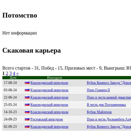
Потомство
Нет информации
Скаковая карьера
Всего стартов - 31, Побед - 15, Призовых мест - 9, Выигрыш: 
1
2
3
4
»
Дата
Ипподром
17-08-24
Крacнодaрcкий ипподром
Кубок Конного Завода "Донс
03-08-24
Kpacнoдapcкий иппoдpoм
Приз Гранита II
22-06-24
Kpаcнoдаpcкий иппoдpoм
Приз в честь конной династи
25-05-24
Краснодарский ипподром
В честь дня Пограничника
14-10-23
Kpаcнодаpcкий ипподpом
Кубок Майлеров
24-09-23
Рoстoвский иппoдрoм
Приз в честь Досмамбета Аз
02-09-23
Kpаснодаpский ипподpом
Кубок Конного Завода "Донс