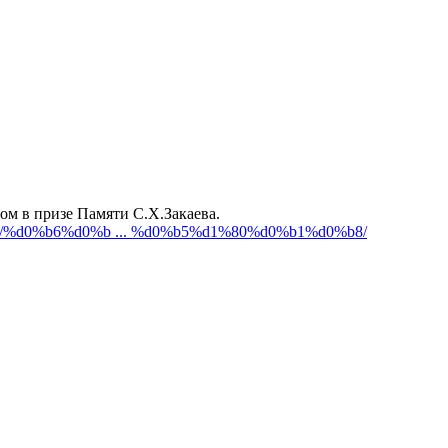
ом в призе Памяти С.Х.Закаева.
ona.ru/%d0%b6%d0%b ... %d0%b5%d1%80%d0%b1%d0%b8/