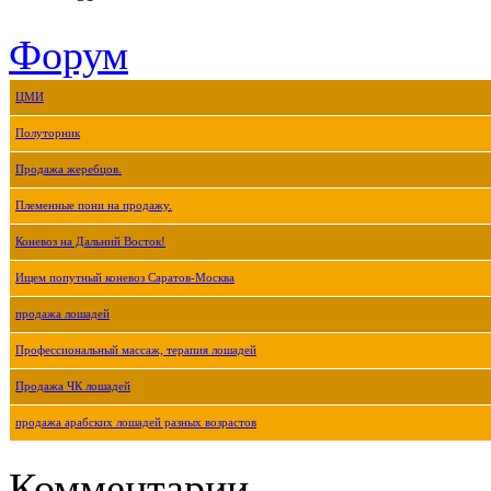
Форум
ЦМИ
Полуторник
Продажа жеребцов.
Племенные пони на продажу.
Коневоз на Дальний Восток!
Ищем попутный коневоз Саратов-Москва
продажа лошадей
Профессиональный массаж, терапия лошадей
Продажа ЧК лошадей
продажа арабских лошадей разных возрастов
Комментарии