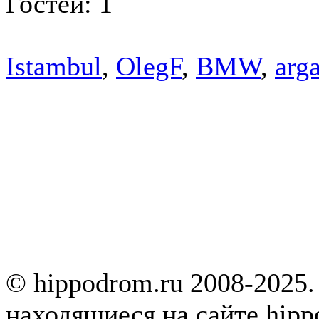
Гостей: 1
Istambul
,
OlegF
,
BMW
,
arg
© hippodrom.ru 2008-2025.
находящиеся на сайте hipp