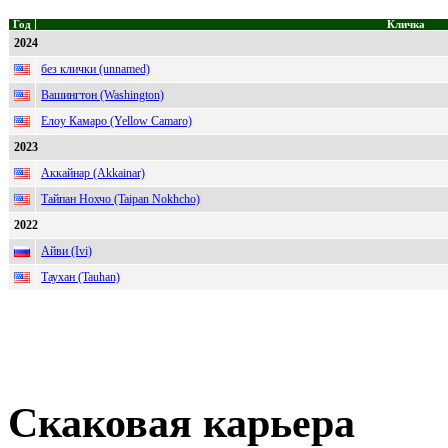
Год
Кличка
2024
без клички (unnamed)
Вашингтон (Washington)
Елоу Камаро (Yellow Camaro)
2023
Аккайнар (Akkainar)
Тайпан Нохчо (Taipan Nokhcho)
2022
Айви (Ivi)
Таухан (Tauhan)
Скаковая карьера