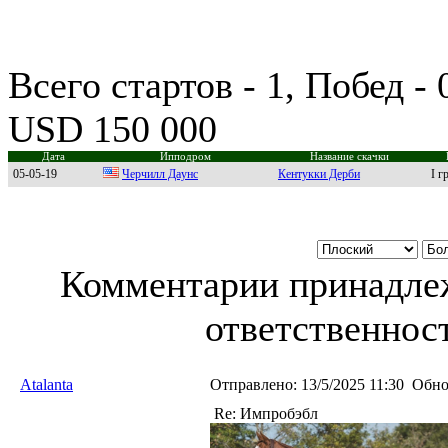
Всего стартов - 1, Побед -
USD 150 000
Дата
Ипподром
Название скачки
05-05-19
Чеpчилл Дaунс
Кентукки Дерби
I г
Комментарии принадлеж
ответственност
Atalanta
Отправлено:
13/5/2025 11:30
Обно
Re: Импробэбл