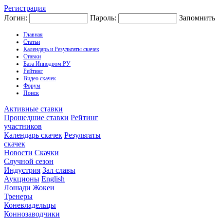
Регистрация
Логин:
Пароль:
Запомнить
Главная
Статьи
Календарь и Результаты скачек
Ставки
База Ипподром.РУ
Рейтинг
Видео скачек
Форум
Поиск
Активные ставки
Прошедшие ставки
Рейтинг
участников
Календарь скачек
Результаты
скачек
Новости
Скачки
Случной сезон
Индустрия
Зал славы
Аукционы
English
Лошади
Жокеи
Тренеры
Коневладельцы
Коннозаводчики