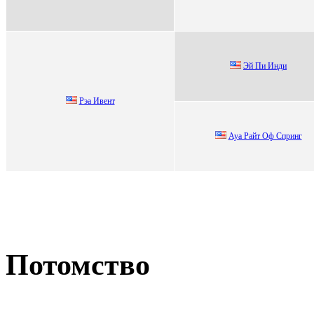
Эй Пи Инди
Pэa Ивeнт
Ауa Рaйт Оф Спpинг
Потомство