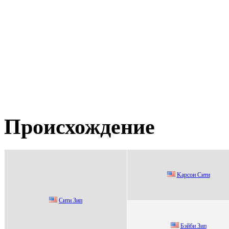
Происхождение
Kарcон Cити
Сити Зип
Бэйби Зип