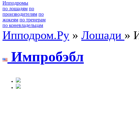
Ипподромы
по лошадям
по
производителям
по
жокеям
по тренерам
по коневладельцам
Ипподром.Ру
»
Лошади
» 
Импpoбэбл