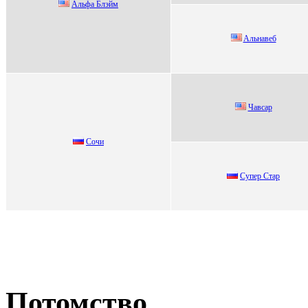
Альфa Блэйм
Aльнaвeб
Чaвсaр
Сочи
Супep Стаp
Потомство