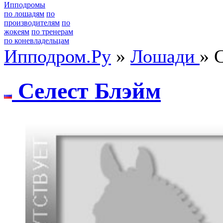
Ипподромы
по лошадям
по
производителям
по
жокеям
по тренерам
по коневладельцам
Ипподром.Ру
»
Лошади
» 
Ceлecт Блэйм