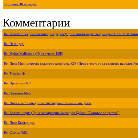
Продажа ЧК лошадей
Комментарии
Re: Большой Всероссийский приз Дерби (Приз памяти первого президента КБР В.М.Коко
Re: Паландер
Re: Кубок Майлеров (Приз в честь КБР)
Re: Приз Министерства сельского хозяйства КБР (Приз в честь года единства народов Ро
Re: Турафриф
Re: Практикал Бой
Re: Джамила Маф
Re: Приз в честь праздника чистокровного коннозаводства
Re: Большой приз (Приз Ассоциации коневодов Кубани "Скаковое общество")
Re: Приз Критериум
Re: Скачка №82