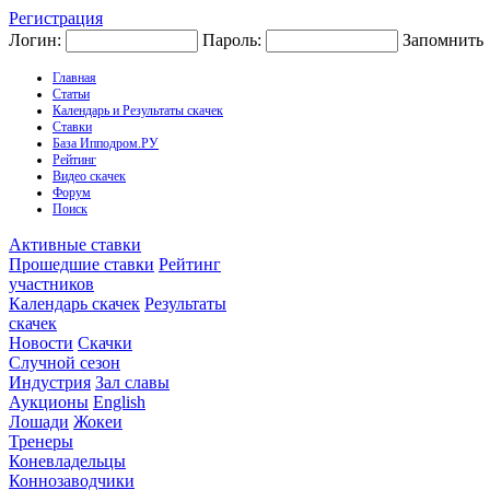
Регистрация
Логин:
Пароль:
Запомнить
Главная
Статьи
Календарь и Результаты скачек
Ставки
База Ипподром.РУ
Рейтинг
Видео скачек
Форум
Поиск
Активные ставки
Прошедшие ставки
Рейтинг
участников
Календарь скачек
Результаты
скачек
Новости
Скачки
Случной сезон
Индустрия
Зал славы
Аукционы
English
Лошади
Жокеи
Тренеры
Коневладельцы
Коннозаводчики