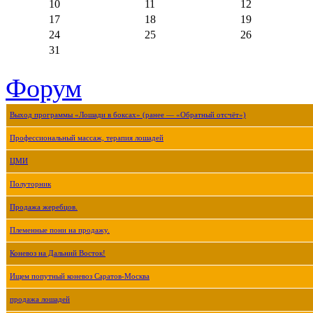
10
11
12
17
18
19
24
25
26
31
Форум
Выход программы «Лошади в боксах» (ранее — «Обратный отсчёт»)
Профессиональный массаж, терапия лошадей
ЦМИ
Полуторник
Продажа жеребцов.
Племенные пони на продажу.
Коневоз на Дальний Восток!
Ищем попутный коневоз Саратов-Москва
продажа лошадей