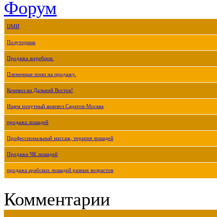
Форум
ЦМИ
Полуторник
Продажа жеребцов.
Племенные пони на продажу.
Коневоз на Дальний Восток!
Ищем попутный коневоз Саратов-Москва
продажа лошадей
Профессиональный массаж, терапия лошадей
Продажа ЧК лошадей
продажа арабских лошадей разных возрастов
Комментарии