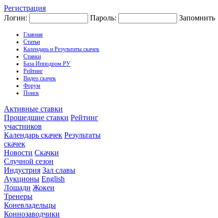
Регистрация
Логин:
Пароль:
Запомнить
Главная
Статьи
Календарь и Результаты скачек
Ставки
База Ипподром.РУ
Рейтинг
Видео скачек
Форум
Поиск
Активные ставки
Прошедшие ставки
Рейтинг
участников
Календарь скачек
Результаты
скачек
Новости
Скачки
Случной сезон
Индустрия
Зал славы
Аукционы
English
Лошади
Жокеи
Тренеры
Коневладельцы
Коннозаводчики