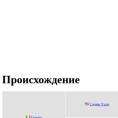
Происхождение
Cэдлeрс Уэллс
Гaлилео