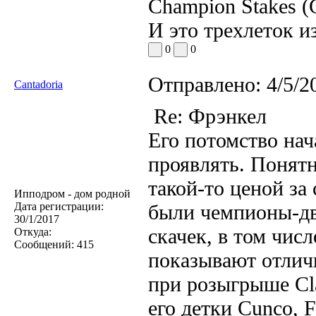
Champion Stakes (
И это трехлеток и
0
0
Отправлено:
4/5/2
Cantadoria
Re: Фрэнкел
Его потомство нач
проявлять. Понятн
такой-то ценой за 
Ипподром - дом родной
Дата регистрации:
были чемпионы-дв
30/1/2017
скачек, в том числ
Откуда:
Сообщений:
415
показывают отличн
при розыгрыше Clas
его детки Cunco, 