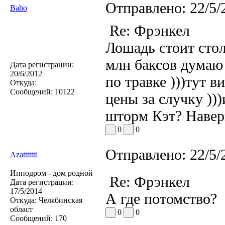
Отправлено:
22/5/
Baho
Re: Фрэнкел
Лошадь стоит стол
млн баксов думаю 
Дата регистрации:
20/6/2012
по травке )))тут 
Откуда:
Сообщений:
10122
цены за случку ))
шторм Кэт? Наверн
0
0
Отправлено:
22/5/
Azattttttt
Ипподром - дом родной
Re: Фрэнкел
Дата регистрации:
17/5/2014
А где потомство?
Откуда:
Челябинская
област
0
0
Сообщений:
170