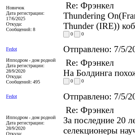
Re: Фрэнкел
Новичок
Дата регистрации:
Thundering On(Fran
17/6/2025
Thunder (IRE)) ко
Откуда:
Сообщений:
8
0
0
Отправлено:
7/5/2
Fedot
Ипподром - дом родной
Re: Фрэнкел
Дата регистрации:
На Болдинга пох
28/9/2020
Откуда:
0
0
Сообщений:
495
Отправлено:
7/5/2
Fedot
Re: Фрэнкел
Ипподром - дом родной
За последние 20 л
Дата регистрации:
селекционеры нау
28/9/2020
Откуда: