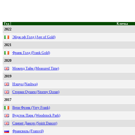
Год
Кличка
2022
Эйдж оф Голд (Age of Gold)
2021
Франк Голд (Frank Gold)
2020
Межерд Тайм (Measured Time)
2019
Нэшуа (Nashwa)
Сторми Оушен (Stormy Ocean)
2017
Вери Фрэнк (Very Frank)
Вудсток Парк (Woodstock Park)
Спирит Дансер (Spirit Dancer)
Франсвиль (Fransvil)