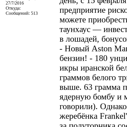
день, с 15 феврал
27/7/2016
предприятие риско
Откуда:
Сообщений:
513
можете приобрест
таунхаус — инвес
в лошадей, бонусо
- Новый Aston Mar
бензин! - 180 унц
икры иранской бел
граммов белого тр
выше. 63 грамма 
ядерную бомбу и м
говорили). Однако
жеребёнка Frankel
за полуторника сос