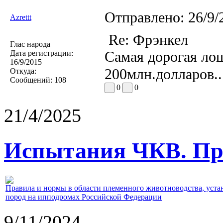
Отправлено:
26/9/
Azrettt
Re: Фрэнкел
Глас народа
Самая дорогая ло
Дата регистрации:
16/9/2015
200млн.долларов..
Откуда:
Сообщений:
108
0
0
21/4/2025
Испытания ЧКВ. Пра
Правила и нормы в области племенного животноводства, уст
пород на ипподромах Российской Федерации
9/11/2024