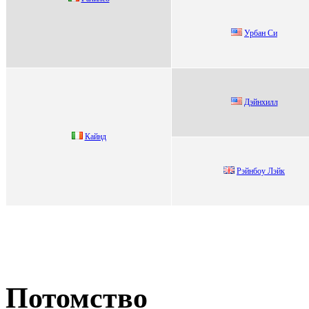
Урбан Си
Дэйнхилл
Кaйнд
Рэйнбоу Лэйк
Потомство