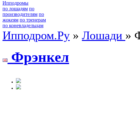
Ипподромы
по лошадям
по
производителям
по
жокеям
по тренерам
по коневладельцам
Ипподром.Ру
»
Лошади
» 
Фpэнкел