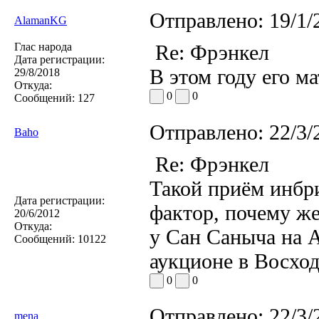
Отправлено:
19/1/
AlamanKG
Глас народа
Re: Фрэнкел
Дата регистрации:
В этом году его м
29/8/2018
Откуда:
0
0
Сообщений:
127
Отправлено:
22/3/
Baho
Re: Фрэнкел
Такой приём инбр
Дата регистрации:
фактор, почему же
20/6/2012
Откуда:
у Сан Саныча на 
Сообщений:
10122
аукционе в Восход
0
0
Отправлено:
22/3/
mena