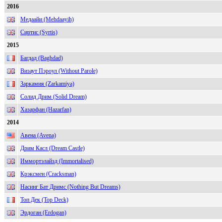
2016
Медаайи (Mehdaayih)
Сиртис (Syrtis)
2015
Багдад (Baghdad)
Визаут Пэроул (Without Parole)
Заркамия (Zarkamiya)
Солид Дрим (Solid Dream)
Хазарфан (Hazarfan)
2014
Авена (Avena)
Дрим Касл (Dream Castle)
Иммортэлайзд (Immortalised)
Крэксмен (Cracksman)
Насинг Бат Дримс (Nothing But Dreams)
Топ Дек (Top Deck)
Эрдоган (Erdogan)