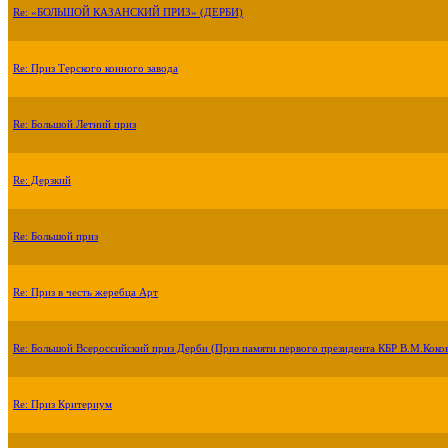
Re: «БОЛЬШОЙ КАЗАНСКИЙ ПРИЗ» (ДЕРБИ)
Re: Приз Терского конного завода
Re: Большой Летний приз
Re: Дерзкий
Re: Большой приз
Re: Приз в честь жеребца Арт
Re: Большой Всероссийский приз Дерби (Приз памяти первого президента КБР В.М.Коко
Re: Приз Критериум