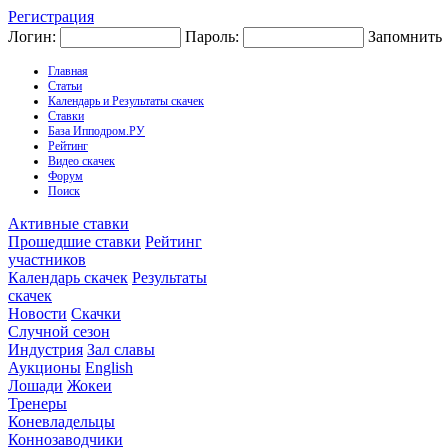
Регистрация
Логин:
Пароль:
Запомнить
Главная
Статьи
Календарь и Результаты скачек
Ставки
База Ипподром.РУ
Рейтинг
Видео скачек
Форум
Поиск
Активные ставки
Прошедшие ставки
Рейтинг
участников
Календарь скачек
Результаты
скачек
Новости
Скачки
Случной сезон
Индустрия
Зал славы
Аукционы
English
Лошади
Жокеи
Тренеры
Коневладельцы
Коннозаводчики