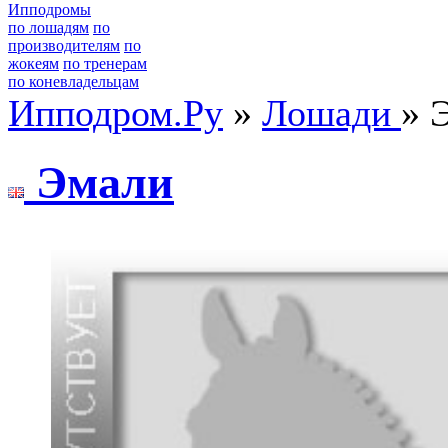
Ипподромы
по лошадям
по
производителям
по
жокеям
по тренерам
по коневладельцам
Ипподром.Ру
»
Лошади
» 
Эмали