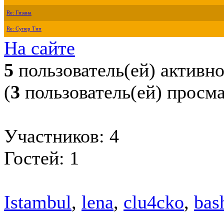
Re: Гизана
Re: Супер Тип
На сайте
5
пользователь(ей) активн
(
3
пользователь(ей) просм
Участников: 4
Гостей: 1
Istambul
,
lena
,
clu4cko
,
bas