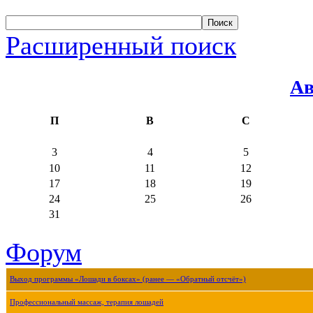
Расширенный поиск
Ав
П
В
С
3
4
5
10
11
12
17
18
19
24
25
26
31
Форум
Выход программы «Лошади в боксах» (ранее — «Обратный отсчёт»)
Профессиональный массаж, терапия лошадей