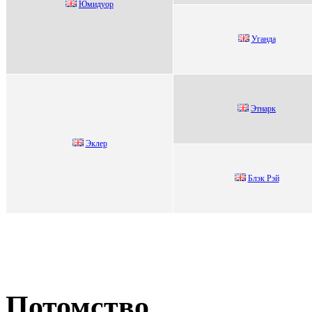
Юмидуoр
Уганда
Этнаpк
Эклер
Блэк Pэй
Потомство