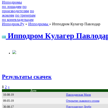
Ипподромы
по лошадям
по
производителям
по
жокеям
по тренерам
по коневладельцам
Ипподром.Ру
»
Ипподромы
» Ипподром Кулагер Павлодар
Ипподром Kулaгeр Пaвлодa
Результаты скачек
1
2
»
Дата
10-08-19
Павлодарская Миля
09-05-19
Открытие скакового сезона
30-08-17
Павлодарское Дерби