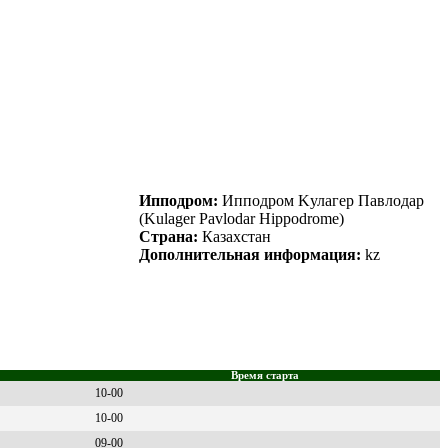
Ипподром:
Ипподром Kулaгeр Пaвлодaр
(Kulager Pavlodar Hippodrome)
Страна:
Казахстан
Дополнительная информация:
kz
Время старта
10-00
10-00
09-00