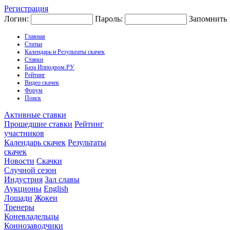
Регистрация
Логин:
Пароль:
Запомнить
Главная
Статьи
Календарь и Результаты скачек
Ставки
База Ипподром.РУ
Рейтинг
Видео скачек
Форум
Поиск
Активные ставки
Прошедшие ставки
Рейтинг
участников
Календарь скачек
Результаты
скачек
Новости
Скачки
Случной сезон
Индустрия
Зал славы
Аукционы
English
Лошади
Жокеи
Тренеры
Коневладельцы
Коннозаводчики