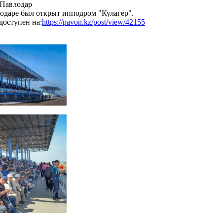
 Павлодар
лодаре был открыт ипподром "Кулагер".
оступен на:
https://pavon.kz/post/view/42155