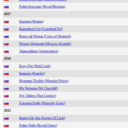
Ройал Блессинг (Royal Blessing)
2017
Братина (Bratina)
Каноникал Сет (Cononical Set)
Кросс оф Монэк (Cross of Monarch)
Москоу Кремлин (Moscow Kremlin)
Энансиейшн (Annunciation)
2016
Болд Лук (Bold Look)
Канцлер (Kancler)
Морнинг Прэйер (Morning Prayer)
Мр Черчиль (Mr Churchill)
Хуг Лайнэс (Hug Lioness)
Хэвэнли Грэйс (Heavenly Grace)
2015
Кипер Оф Лак (Keeper Of Luck)
Ройал Чойс (Royal Choice)