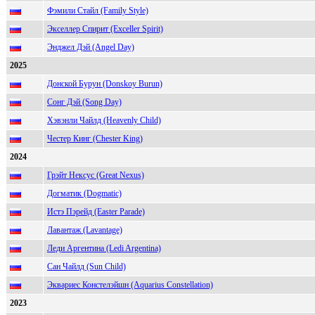
Фэмили Стайл (Family Style)
Экселлер Спирит (Exceller Spirit)
Энджел Дэй (Angel Day)
2025
Донской Бурун (Donskoy Burun)
Сонг Дэй (Song Day)
Хэвэнли Чайлд (Heavenly Child)
Честер Кинг (Chester King)
2024
Грэйт Нексус (Great Nexus)
Догматик (Dogmatic)
Истэ Пэрейд (Easter Parade)
Лавантаж (Lavantage)
Леди Аргентина (Ledi Argentina)
Сан Чайлд (Sun Child)
Эквариес Констелэйшн (Aquarius Constellation)
2023