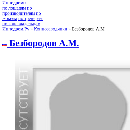
Ипподромы
по лошадям
по
производителям
по
жокеям
по тренерам
по коневладельцам
Ипподром.Ру
»
Коннозаводчики
» Безбородов А.М.
Безбopoдoв А.M.