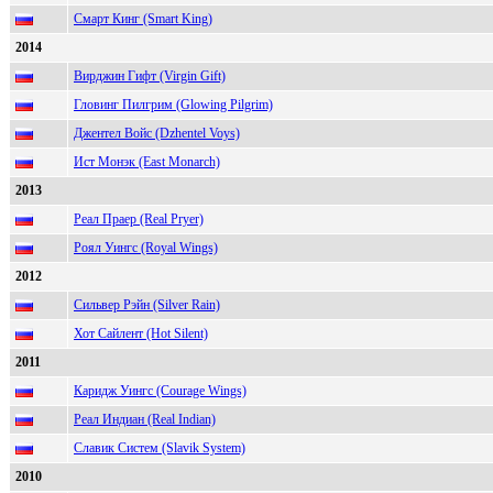
Смарт Кинг (Smart King)
2014
Вирджин Гифт (Virgin Gift)
Гловинг Пилгрим (Glowing Pilgrim)
Джентел Войс (Dzhentel Voys)
Ист Монэк (East Monarch)
2013
Реал Праер (Real Pryer)
Роял Уингс (Royal Wings)
2012
Сильвер Рэйн (Silver Rain)
Хот Сайлент (Hot Silent)
2011
Каридж Уингс (Courage Wings)
Реал Индиан (Real Indian)
Славик Систем (Slavik System)
2010