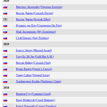
2020
Вигорос Эксерсайз (Vigorous Exercise)
Коссак Дикри (Cossack Decree)
Коссак Дикри (Kossak Dikri)
Куражез дю Пер (Courageuse Du Pere)
Май Экспириэнс (My Experience)
Стэй Пирлес (Stay Peerless)
2019
Блесст Эворд (Blessed Award)
Голд Ба Эй Эм (Gold Bar A.M.)
Коссак Файнд (Cossack Find)
Куинс Краун (Queen`s Crown)
Уингд Сайэн (Winged Scion)
Харбинджер Клэйм (Harbinger Claim)
2018
Коммэн Гуд (Common Good)
Крид Мэйнстэй (Creed Mainstay)
Кэнси Парадайз (Сansee Paradise)