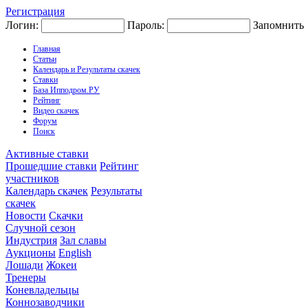
Регистрация
Логин:
Пароль:
Запомнить
Главная
Статьи
Календарь и Результаты скачек
Ставки
База Ипподром.РУ
Рейтинг
Видео скачек
Форум
Поиск
Активные ставки
Прошедшие ставки
Рейтинг
участников
Календарь скачек
Результаты
скачек
Новости
Скачки
Случной сезон
Индустрия
Зал славы
Аукционы
English
Лошади
Жокеи
Тренеры
Коневладельцы
Коннозаводчики