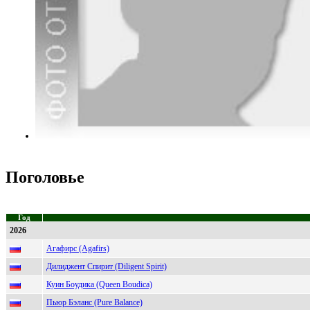
Поголовье
Год
2026
Агафирс (Agafirs)
Дилиджент Спирит (Diligent Spirit)
Куин Боудика (Queen Boudica)
Пьюр Бэланс (Pure Balance)