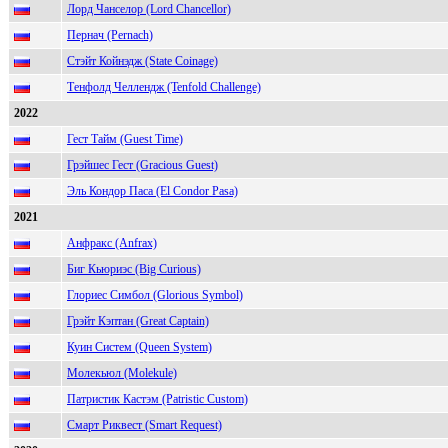
Лорд Чанселор (Lord Chancellor)
Пернач (Pernach)
Стэйт Койнэдж (State Coinage)
Тенфолд Челлендж (Tenfold Challenge)
2022
Гест Тайм (Guest Time)
Грэйшес Гест (Gracious Guest)
Эль Кондор Паса (El Condor Pasa)
2021
Анфракс (Anfrax)
Биг Кьюриэс (Big Curious)
Глориес Симбол (Glorious Symbol)
Грэйт Кэптан (Great Captain)
Куин Систем (Queen System)
Молекьюл (Molekule)
Патристик Кастэм (Patristic Custom)
Смарт Риквест (Smart Request)