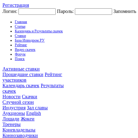
Регистрация
Логин:
Пароль:
Запомнить
Главная
Статьи
Календарь и Результаты скачек
Ставки
База Ипподром.РУ
Рейтинг
Видео скачек
Форум
Поиск
Активные ставки
Прошедшие ставки
Рейтинг
участников
Календарь скачек
Результаты
скачек
Новости
Скачки
Случной сезон
Индустрия
Зал славы
Аукционы
English
Лошади
Жокеи
Тренеры
Коневладельцы
Коннозаводчики