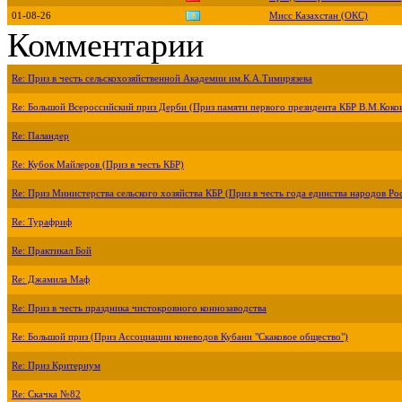
01-08-26
Мисс Казахстан (ОКС)
Комментарии
Re: Приз в честь сельскохозяйственной Академии им.К.А.Тимирязева
Re: Большой Всероссийский приз Дерби (Приз памяти первого президента КБР В.М.Коко
Re: Паландер
Re: Кубок Майлеров (Приз в честь КБР)
Re: Приз Министерства сельского хозяйства КБР (Приз в честь года единства народов Ро
Re: Турафриф
Re: Практикал Бой
Re: Джамила Маф
Re: Приз в честь праздника чистокровного коннозаводства
Re: Большой приз (Приз Ассоциации коневодов Кубани "Скаковое общество")
Re: Приз Критериум
Re: Скачка №82